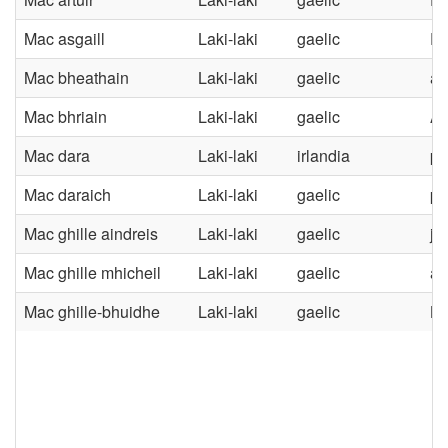
Mac asgaill
Laki-laki
gaelic
Pu
Mac bheathain
Laki-laki
gaelic
an
Mac bhriain
Laki-laki
gaelic
An
Mac dara
Laki-laki
irlandia
pu
Mac daraich
Laki-laki
gaelic
po
Mac ghille aindreis
Laki-laki
gaelic
ja
Mac ghille mhicheil
Laki-laki
gaelic
an
Mac ghille-bhuidhe
Laki-laki
gaelic
Be