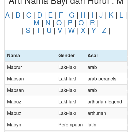
Arti Nama Bayi dari Huruf : M
A
|
B
|
C
|
D
|
E
|
F
|
G
|
H
|
I
|
J
|
K
|
L
|
M
|
N
|
O
|
P
|
Q
|
R
|
|
S
|
T
|
U
|
V
|
W
|
X
|
Y
|
Z
|
Nama
Gender
Asal
Ar
Mabrur
Laki-laki
arab
me
Mabsan
Laki-laki
arab-perancis
gi
Mabsan
Laki-laki
arab
gi
Mabuz
Laki-laki
arthurian-legend
Pe
Mabuz
Laki-laki
arthurian
Pe
Mabyn
Perempuan
latin
(B