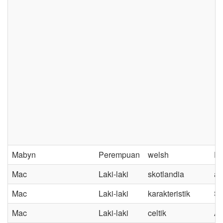
Mabyn
Perempuan
welsh
Pe
Mac
Laki-laki
skotlandia
an
Mac
Laki-laki
karakteristik
Sa
Mac
Laki-laki
celtik
A