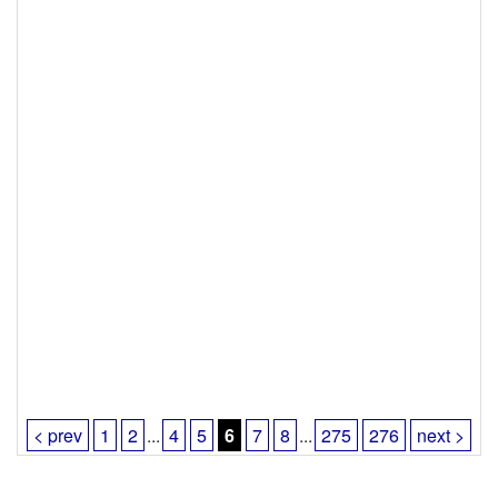
< prev
1
2
...
4
5
6
7
8
...
275
276
next >