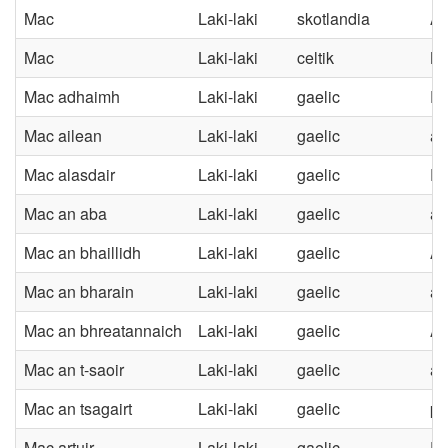
Mac
Laki-laki
skotlandia
A
Mac
Laki-laki
celtik
Bi
Mac adhaimh
Laki-laki
gaelic
Pu
Mac ailean
Laki-laki
gaelic
an
Mac alasdair
Laki-laki
gaelic
Pu
Mac an aba
Laki-laki
gaelic
ay
Mac an bhaillidh
Laki-laki
gaelic
An
Mac an bharain
Laki-laki
gaelic
an
Mac an bhreatannaich
Laki-laki
gaelic
An
Mac an t-saoir
Laki-laki
gaelic
an
Mac an tsagairt
Laki-laki
gaelic
pu
Mac artuir
Laki-laki
gaelic
Pu