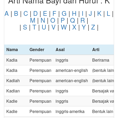
Arti Nama Bayi dari Huruf : K
A
|
B
|
C
|
D
|
E
|
F
|
G
|
H
|
I
|
J
|
K
|
L
|
M
|
N
|
O
|
P
|
Q
|
R
|
|
S
|
T
|
U
|
V
|
W
|
X
|
Y
|
Z
|
Nama
Gender
Asal
Arti
Kadia
Perempuan
inggris
Berirama
Kadia
Perempuan
american-english
(bentuk lain 
Kadiah
Perempuan
american-english
(bentuk lain 
Kadian
Perempuan
inggris
Bersajak vari
Kadie
Perempuan
inggris
Bersajak vari
Kadie
Perempuan
inggris-amerika
Bentuk lain d