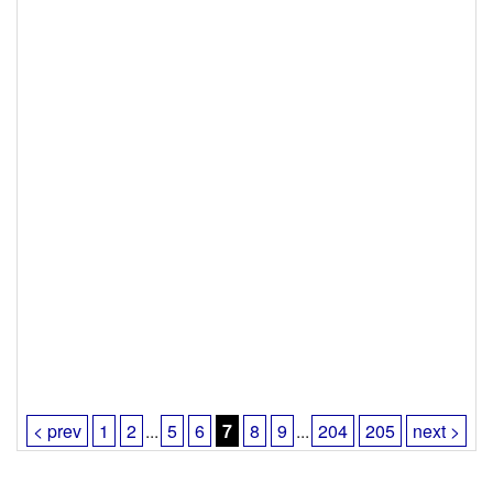
< prev
1
2
...
5
6
7
8
9
...
204
205
next >