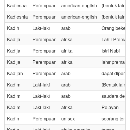
Kadiesha
Perempuan
american-english
(bentuk lain 
Kadieshia
Perempuan
american-english
(bentuk lain 
Kadih
Laki-laki
arab
Orang bekerj
Kadija
Perempuan
afrika
Lahir Prematu
Kadija
Perempuan
afrika
Istri Nabi
Kadija
Perempuan
afrika
lahir prematur
Kadijah
Perempuan
arab
dapat diperc
Kadim
Laki-laki
arab
(Bentuk lain
Kadim
Laki-laki
arab
saudara deka
Kadim
Laki-laki
afrika
Pelayan
Kadin
Perempuan
unisex
seorang tema
Kadin
Laki-laki
afrika-amerika
teman