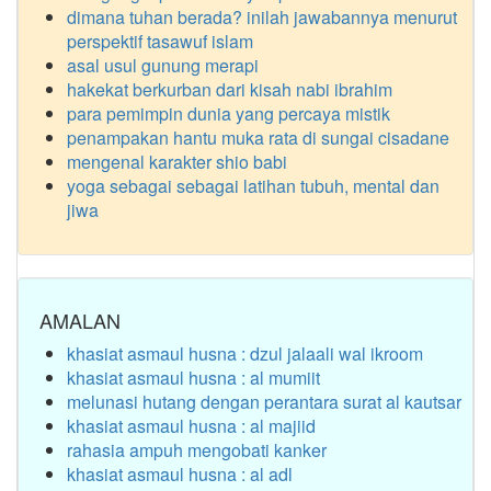
dimana tuhan berada? inilah jawabannya menurut
perspektif tasawuf islam
asal usul gunung merapi
hakekat berkurban dari kisah nabi ibrahim
para pemimpin dunia yang percaya mistik
penampakan hantu muka rata di sungai cisadane
mengenal karakter shio babi
yoga sebagai sebagai latihan tubuh, mental dan
jiwa
AMALAN
khasiat asmaul husna : dzul jalaali wal ikroom
khasiat asmaul husna : al mumiit
melunasi hutang dengan perantara surat al kautsar
khasiat asmaul husna : al majiid
rahasia ampuh mengobati kanker
khasiat asmaul husna : al adl