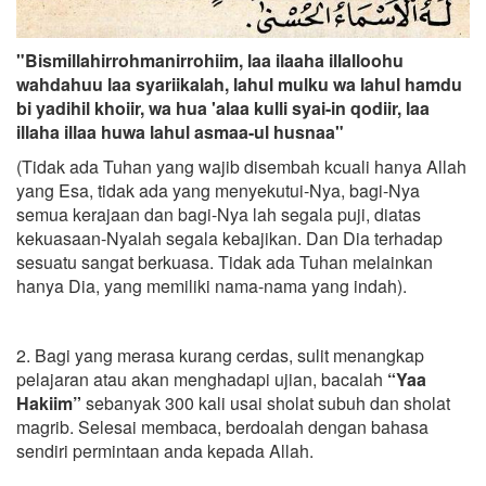
"Bismillahirrohmanirrohiim, laa ilaaha illalloohu
wahdahuu laa syariikalah, lahul mulku wa lahul hamdu
bi yadihil khoiir, wa hua 'alaa kulli syai-in qodiir, laa
illaha illaa huwa lahul asmaa-ul husnaa"
(Tidak ada Tuhan yang wajib disembah kcuali hanya Allah
yang Esa, tidak ada yang menyekutui-Nya, bagi-Nya
semua kerajaan dan bagi-Nya lah segala puji, diatas
kekuasaan-Nyalah segala kebajikan. Dan Dia terhadap
sesuatu sangat berkuasa. Tidak ada Tuhan melainkan
hanya Dia, yang memiliki nama-nama yang indah).
2. Bagi yang merasa kurang cerdas, sulit menangkap
pelajaran atau akan menghadapi ujian, bacalah
“Yaa
Hakiim”
sebanyak 300 kali usai sholat subuh dan sholat
magrib. Selesai membaca, berdoalah dengan bahasa
sendiri permintaan anda kepada Allah.