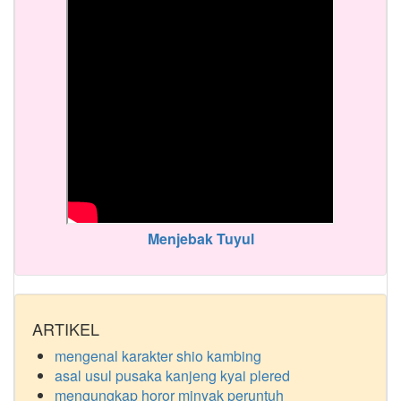
Menjebak Tuyul
ARTIKEL
mengenal karakter shio kambing
asal usul pusaka kanjeng kyai plered
mengungkap horor minyak peruntuh