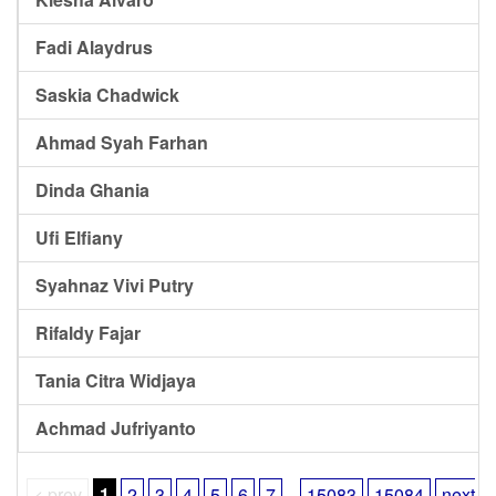
Fadi Alaydrus
Saskia Chadwick
Ahmad Syah Farhan
Dinda Ghania
Ufi Elfiany
Syahnaz Vivi Putry
Rifaldy Fajar
Tania Citra Widjaya
Achmad Jufriyanto
< prev
1
2
3
4
5
6
7
...
15083
15084
next