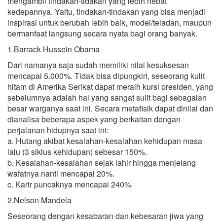
mengambil tindakan-tidakan yang lebih hebat
kedepannya. Yaitu, tindakan-tindakan yang bisa menjadi
inspirasi untuk berubah lebih baik, model/teladan, maupun
bermanfaat langsung secara nyata bagi orang banyak.
1.Barrack Hussein Obama
Dari namanya saja sudah memiliki nilai kesuksesan
mencapai 5.000%. Tidak bisa dipungkiri, seseorang kulit
hitam di Amerika Serikat dapat meraih kursi presiden, yang
sebelumnya adalah hal yang sangat sulit bagi sebagaian
besar warganya saat ini. Secara metafisik dapat dinilai dan
dianalisa beberapa aspek yang berkaitan dengan
perjalanan hidupnya saat ini:
a. Hutang akibat kesalahan-kesalahan kehidupan masa
lalu (3 siklus kehidupan) sebesar 150%.
b. Kesalahan-kesalahan sejak lahir hingga menjelang
wafatnya nanti mencapai 20%.
c. Karir puncaknya mencapai 240%
2.Nelson Mandela
Seseorang dengan kesabaran dan kebesaran jiwa yang