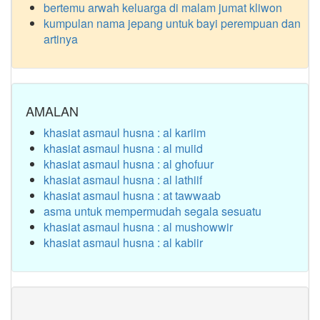
bertemu arwah keluarga di malam jumat kliwon
kumpulan nama jepang untuk bayi perempuan dan
artinya
AMALAN
khasiat asmaul husna : al kariim
khasiat asmaul husna : al muiid
khasiat asmaul husna : al ghofuur
khasiat asmaul husna : al lathiif
khasiat asmaul husna : at tawwaab
asma untuk mempermudah segala sesuatu
khasiat asmaul husna : al mushowwir
khasiat asmaul husna : al kabiir