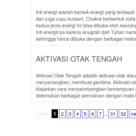
Inti energi adalah bentuk energi yang terdapa
dan juga cupu kursani. Chakra berbentuk roda
kedua jenis energi ini bisa dibuka oleh seoran
inti energinya karena anugrah dari Tuhan nam
sehingga harus dibuka dengan berbagai metode
AKTIVASI OTAK TENGAH
Aktivasi Otak Tengah adalah aktivasi otak at
menyenangkan, membuat gembira. Aktivasi ot
diajarkan cara menyeimbangkan kemampuan ota
didemokan berbagai permainan dengan mata t
< prev
1
2
3
4
5
6
7
...
31
32
ne