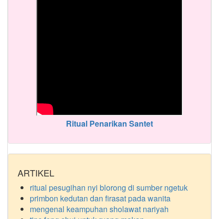
Ritual Penarikan Santet
ARTIKEL
ritual pesugihan nyi blorong di sumber ngetuk
primbon kedutan dan firasat pada wanita
mengenal keampuhan sholawat nariyah