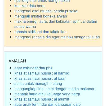
tips feng shui untuk ruang makan
kutukan datu beru
mengenal asal muasal benda pusaka
menguak misteri boneka arwah
makna energi, aura, dan kekuatan spiritual dalam
setiap warna
rahasia sidik jari dan takdir ilahi
mengenal rahasia diri agar mampu mengenal allah
AMALAN
agar terhindar dari phk
khasiat asmaul husna : al hamiid
khasiat asmaul husna : al baari
asma untuk menagih hutang
mengungkap ilmu pelet dengan media makanan
menarik harta atau keluarga yang pergi
khasiat asmaul husna : al mumiit
agar anak terhindar dari gangguan gaib