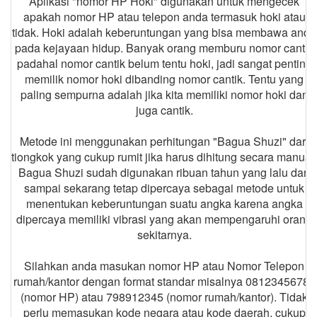
Aplikasi "nomor HP Hoki" digunakan untuk mengecek
apakah nomor HP atau telepon anda termasuk hoki atau
tidak. Hoki adalah keberuntungan yang bisa membawa anda
pada kejayaan hidup. Banyak orang memburu nomor cantik
padahal nomor cantik belum tentu hoki, jadi sangat penting
memilik nomor hoki dibanding nomor cantik. Tentu yang
paling sempurna adalah jika kita memiliki nomor hoki dan
juga cantik.
Metode ini menggunakan perhitungan "Bagua Shuzi" dari
tiongkok yang cukup rumit jika harus dihitung secara manual.
Bagua Shuzi sudah digunakan ribuan tahun yang lalu dan
sampai sekarang tetap dipercaya sebagai metode untuk
menentukan keberuntungan suatu angka karena angka
dipercaya memiliki vibrasi yang akan mempengaruhi orang
sekitarnya.
Silahkan anda masukan nomor HP atau Nomor Telepon
rumah/kantor dengan format standar misalnya 08123456789
(nomor HP) atau 798912345 (nomor rumah/kantor). Tidak
perlu memasukan kode negara atau kode daerah, cukup