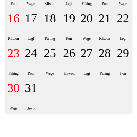
Pon
Wage
Kliwon
Legi
Pahing
Pon
Wage
16
17
18
19
20
21
22
Kliwon
Legi
Pahing
Pon
Wage
Kliwon
Legi
23
24
25
26
27
28
29
Pahing
Pon
Wage
Kliwon
Legi
Pahing
Pon
30
31
Wage
Kliwon