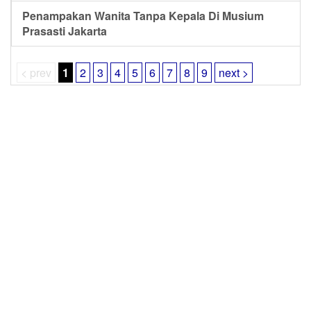
Penampakan Wanita Tanpa Kepala Di Musium
Prasasti Jakarta
< prev
1
2
3
4
5
6
7
8
9
next >