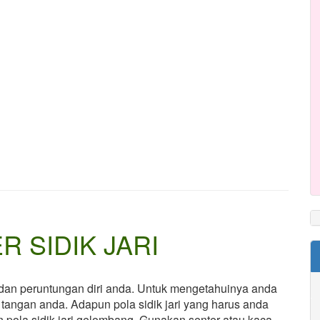
 SIDIK JARI
r dan peruntungan diri anda. Untuk mengetahuinya anda
i tangan anda. Adapun pola sidik jari yang harus anda
dan pola sidik jari gelombang. Gunakan senter atau kaca