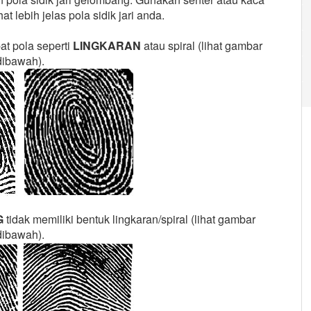
t lebih jelas pola sidik jari anda.
pat pola seperti
LINGKARAN
atau spiral (lihat gambar
dibawah).
G
tidak memiliki bentuk lingkaran/spiral (lihat gambar
dibawah).