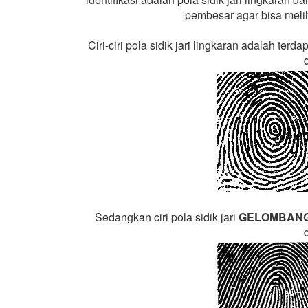
pembesar agar bisa meliha
Ciri-ciri pola sidik jari lingkaran adalah terda
Sedangkan ciri pola sidik jari
GELOMBAN