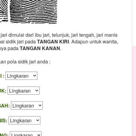
 dimulai dari ibu jari, telunjuk, jari tengah, jari manis
asi sidik jari pada
TANGAN KIRI
. Adapun untuk wanita,
rinya pada
TANGAN KANAN
.
an pola sidik jari anda :
 :
UK:
GAH:
IS:
NG: