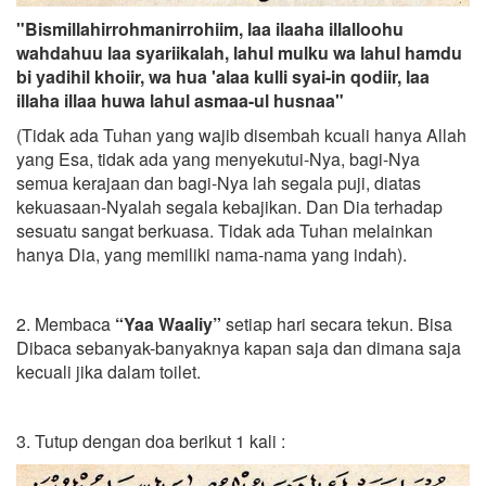
"Bismillahirrohmanirrohiim, laa ilaaha illalloohu
wahdahuu laa syariikalah, lahul mulku wa lahul hamdu
bi yadihil khoiir, wa hua 'alaa kulli syai-in qodiir, laa
illaha illaa huwa lahul asmaa-ul husnaa"
(Tidak ada Tuhan yang wajib disembah kcuali hanya Allah
yang Esa, tidak ada yang menyekutui-Nya, bagi-Nya
semua kerajaan dan bagi-Nya lah segala puji, diatas
kekuasaan-Nyalah segala kebajikan. Dan Dia terhadap
sesuatu sangat berkuasa. Tidak ada Tuhan melainkan
hanya Dia, yang memiliki nama-nama yang indah).
2. Membaca
“Yaa Waaliy”
setiap hari secara tekun. Bisa
Dibaca sebanyak-banyaknya kapan saja dan dimana saja
kecuali jika dalam toilet.
3. Tutup dengan doa berikut 1 kali :