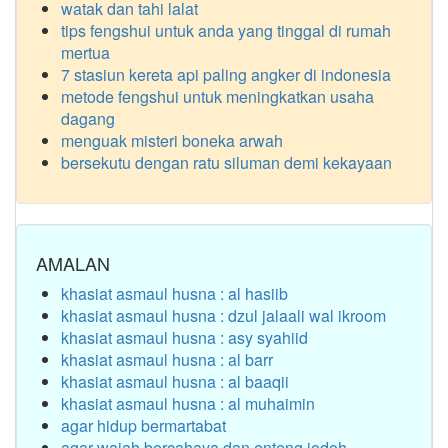
watak dan tahi lalat
tips fengshui untuk anda yang tinggal di rumah
mertua
7 stasiun kereta api paling angker di indonesia
metode fengshui untuk meningkatkan usaha
dagang
menguak misteri boneka arwah
bersekutu dengan ratu siluman demi kekayaan
AMALAN
khasiat asmaul husna : al hasiib
khasiat asmaul husna : dzul jalaali wal ikroom
khasiat asmaul husna : asy syahiid
khasiat asmaul husna : al barr
khasiat asmaul husna : al baaqii
khasiat asmaul husna : al muhaimin
agar hidup bermartabat
agar wajah bercahaya dan enteng jodoh