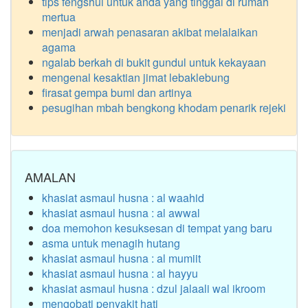
tips fengshui untuk anda yang tinggal di rumah
mertua
menjadi arwah penasaran akibat melalaikan
agama
ngalab berkah di bukit gundul untuk kekayaan
mengenal kesaktian jimat lebaklebung
firasat gempa bumi dan artinya
pesugihan mbah bengkong khodam penarik rejeki
AMALAN
khasiat asmaul husna : al waahid
khasiat asmaul husna : al awwal
doa memohon kesuksesan di tempat yang baru
asma untuk menagih hutang
khasiat asmaul husna : al mumiit
khasiat asmaul husna : al hayyu
khasiat asmaul husna : dzul jalaali wal ikroom
mengobati penyakit hati