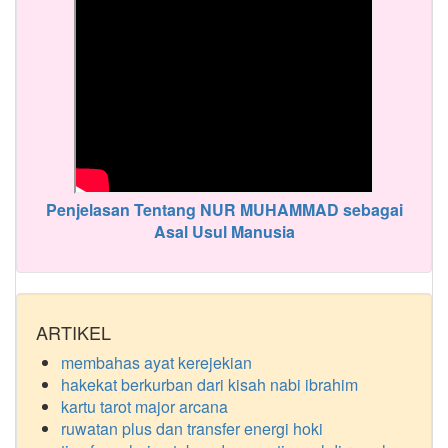
Penjelasan Tentang NUR MUHAMMAD sebagai
Asal Usul Manusia
ARTIKEL
membahas ayat kerejekian
hakekat berkurban dari kisah nabi ibrahim
kartu tarot major arcana
ruwatan plus dan transfer energi hoki