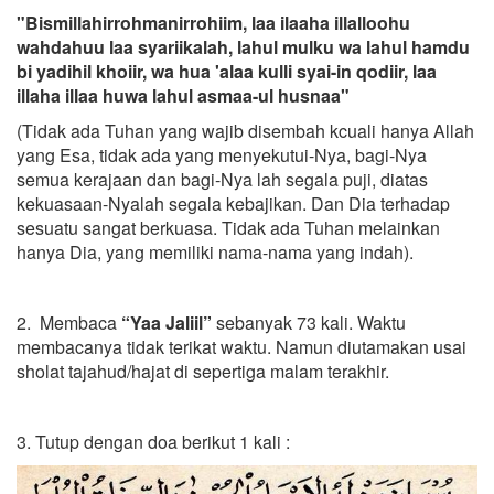
"Bismillahirrohmanirrohiim, laa ilaaha illalloohu
wahdahuu laa syariikalah, lahul mulku wa lahul hamdu
bi yadihil khoiir, wa hua 'alaa kulli syai-in qodiir, laa
illaha illaa huwa lahul asmaa-ul husnaa"
(Tidak ada Tuhan yang wajib disembah kcuali hanya Allah
yang Esa, tidak ada yang menyekutui-Nya, bagi-Nya
semua kerajaan dan bagi-Nya lah segala puji, diatas
kekuasaan-Nyalah segala kebajikan. Dan Dia terhadap
sesuatu sangat berkuasa. Tidak ada Tuhan melainkan
hanya Dia, yang memiliki nama-nama yang indah).
2. Membaca
“Yaa Jaliil”
sebanyak 73 kali. Waktu
membacanya tidak terikat waktu. Namun diutamakan usai
sholat tajahud/hajat di sepertiga malam terakhir.
3. Tutup dengan doa berikut 1 kali :