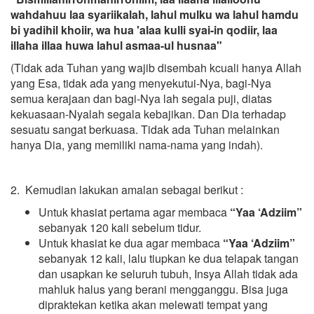
wahdahuu laa syariikalah, lahul mulku wa lahul hamdu
bi yadihil khoiir, wa hua 'alaa kulli syai-in qodiir, laa
illaha illaa huwa lahul asmaa-ul husnaa"
(Tidak ada Tuhan yang wajib disembah kcuali hanya Allah
yang Esa, tidak ada yang menyekutui-Nya, bagi-Nya
semua kerajaan dan bagi-Nya lah segala puji, diatas
kekuasaan-Nyalah segala kebajikan. Dan Dia terhadap
sesuatu sangat berkuasa. Tidak ada Tuhan melainkan
hanya Dia, yang memiliki nama-nama yang indah).
2. Kemudian lakukan amalan sebagai berikut :
Untuk khasiat pertama agar membaca
“Yaa ‘Adziim”
sebanyak 120 kali sebelum tidur.
Untuk khasiat ke dua agar membaca
“Yaa ‘Adziim”
sebanyak 12 kali, lalu tiupkan ke dua telapak tangan
dan usapkan ke seluruh tubuh, Insya Allah tidak ada
mahluk halus yang berani mengganggu. Bisa juga
dipraktekan ketika akan melewati tempat yang