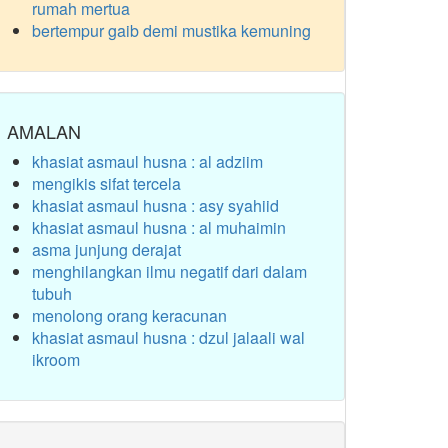
rumah mertua
bertempur gaib demi mustika kemuning
AMALAN
khasiat asmaul husna : al adziim
mengikis sifat tercela
khasiat asmaul husna : asy syahiid
khasiat asmaul husna : al muhaimin
asma junjung derajat
menghilangkan ilmu negatif dari dalam
tubuh
menolong orang keracunan
khasiat asmaul husna : dzul jalaali wal
ikroom