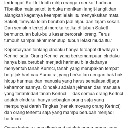
terdengar. Kali ini lebih mirip erangan seekor harimau.
Tiba-tiba mata saketi terbuka menikam langit-langit dan
alangkah kagetnya keempat lelaki itu menyaksikan mata
Saketi, ternyata telah berubah jadi hijau dan tajam sekali.
Dan semakin terkejut mereka ketika di tubuh Saketi
bermunculan bulu-bulu kasar bercorak loreng. Terus
tumbuh sampai akhir menutupi tubuh lelaki muda itu."
Kepercayaan tentang cindaku hanya terdapat di wilayah
Kerinci saja. Orang Kerinci yang berkemampuan cindaku
hanya bisa berubah menjadi harimau bila dadanya
menyentuh tanah Kerinci, tanah yang merupakan tempat
berpijak harimau Sumatra, yang berkaitan dengan hak-hak
hidup harimau dan manusia yang harus senatiasa dijaga
keharmonisannya. Cindaku adalah jelmaan dari manusia
yang terlahir dari tanah Kerinci. Tidak semua orang Kerinci
adalah cindaku, hanya sebagian orang saja yang
mempunyai darah Tingkas (nenek moyang orang Kerinci)
dan orang tertentu saja yang mampu berubah menjadi
harimau.
Orang tertentu yang dimaksud adalah orang-orang yang