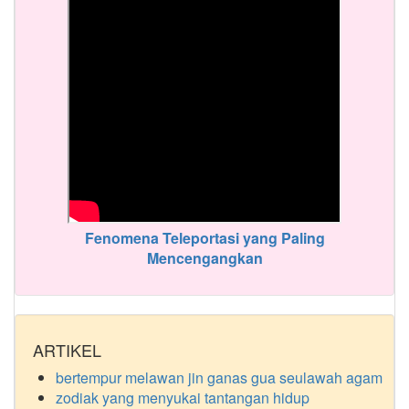
Fenomena Teleportasi yang Paling
Mencengangkan
ARTIKEL
bertempur melawan jin ganas gua seulawah agam
zodiak yang menyukai tantangan hidup