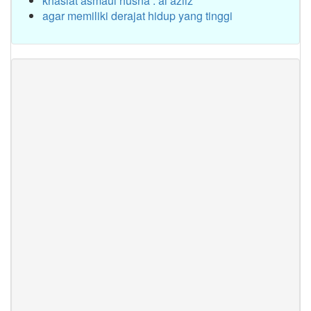
khasiat asmaul husna : al aziiz
agar memiliki derajat hidup yang tinggi