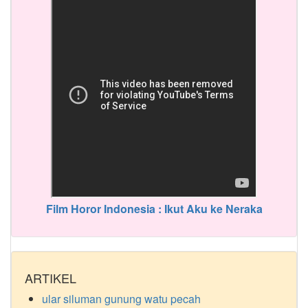
Film Horor Indonesia : Ikut Aku ke Neraka
ARTIKEL
ular siluman gunung watu pecah