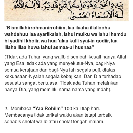
"Bismillahirrohmanirrohiim, laa ilaaha illalloohu
wahdahuu laa syariikalah, lahul mulku wa lahul hamdu
bi yadihil khoiir, wa hua 'alaa kulli syai-in qodiir, laa
illaha illaa huwa lahul asmaa-ul husnaa"
(Tidak ada Tuhan yang wajib disembah kcuali hanya Allah
yang Esa, tidak ada yang menyekutui-Nya, bagi-Nya
semua kerajaan dan bagi-Nya lah segala puji, diatas
kekuasaan-Nyalah segala kebajikan. Dan Dia terhadap
sesuatu sangat berkuasa. Tidak ada Tuhan melainkan
hanya Dia, yang memiliki nama-nama yang indah).
2. Membaca
“Yaa Rohiim”
100 kali tiap hari.
Membacanya tidak terikat waktu akan tetapi terbaik
sehabis sholat wajib atau sholat tengah malam.