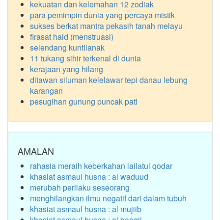
kekuatan dan kelemahan 12 zodiak
para pemimpin dunia yang percaya mistik
sukses berkat mantra pekasih tanah melayu
firasat haid (menstruasi)
selendang kuntilanak
11 tukang sihir terkenal di dunia
kerajaan yang hilang
ditawan siluman kelelawar tepi danau lebung
karangan
pesugihan gunung puncak pati
AMALAN
rahasia meraih keberkahan lailatul qodar
khasiat asmaul husna : al waduud
merubah perilaku seseorang
menghilangkan ilmu negatif dari dalam tubuh
khasiat asmaul husna : al mujiib
khasiat asmaul husna : al baaqii