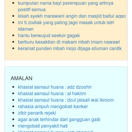
kumpulan nama bayi perempuan yang artinya
positif semua
kisah syekh marawani angin dan masjid baitul aqso
ini 5 zodiak yang paling jago masak untuk istri
idaman
hantu berwujud seekor gagak
berburu kesaktian di makam mbah imam nawawi
keramat punden mbah mojo dijaga siluman cantik
AMALAN
khasiat asmaul husna : adz dzoohir
khasiat asmaul husna : al hakiim
khasiat asmaul husna : dzul jalaali wal ikroom
rahasia ampuh mengobati kanker
zikir penarik rejeki
agar anak terhindar dari gangguan gaib
mengobati penyakit hati