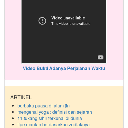
Video Bukti Adanya Perjalanan Waktu
ARTIKEL
berbuka puasa di alam jin
mengenal yoga : definisi dan sejarah
11 tukang sihir terkenal di dunia
tipe mantan berdasarkan zodiaknya