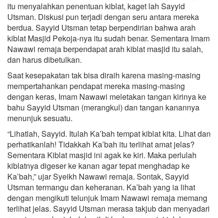
itu menyalahkan penentuan kiblat, kaget lah Sayyid
Utsman. Diskusi pun terjadi dengan seru antara mereka
berdua. Sayyid Utsman tetap berpendirian bahwa arah
kiblat Masjid Pekoja-nya itu sudah benar. Sementara Imam
Nawawi remaja berpendapat arah kiblat masjid itu salah,
dan harus dibetulkan.
Saat kesepakatan tak bisa diraih karena masing-masing
mempertahankan pendapat mereka masing-masing
dengan keras, Imam Nawawi meletakan tangan kirinya ke
bahu Sayyid Utsman (merangkul) dan tangan kanannya
menunjuk sesuatu.
“Lihatlah, Sayyid. Itulah Ka’bah tempat kiblat kita. Lihat dan
perhatikanlah! Tidakkah Ka’bah itu terlihat amat jelas?
Sementara Kiblat masjid ini agak ke kiri. Maka perlulah
kiblatnya digeser ke kanan agar tepat menghadap ke
Ka’bah,” ujar Syeikh Nawawi remaja. Sontak, Sayyid
Utsman termangu dan keheranan. Ka’bah yang ia lihat
dengan mengikuti telunjuk Imam Nawawi remaja memang
terlihat jelas. Sayyid Utsman merasa takjub dan menyadari