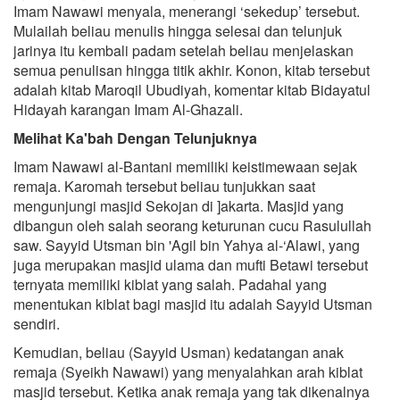
Imam Nawawi menyala, menerangi ‘sekedup’ tersebut.
Mulailah beliau menulis hingga selesai dan telunjuk
jarinya itu kembali padam setelah beliau menjelaskan
semua penulisan hingga titik akhir. Konon, kitab tersebut
adalah kitab Maroqil Ubudiyah, komentar kitab Bidayatul
Hidayah karangan Imam Al-Ghazali.
Melihat Ka'bah Dengan Telunjuknya
Imam Nawawi al-Bantani memiliki keistimewaan sejak
remaja. Karomah tersebut beliau tunjukkan saat
mengunjungi masjid Sekojan di ]akarta. Masjid yang
dibangun oleh salah seorang keturunan cucu Rasulullah
saw. Sayyid Utsman bin 'Agil bin Yahya al-‘Alawi, yang
juga merupakan masjid ulama dan mufti Betawi tersebut
ternyata memiliki kiblat yang salah. Padahal yang
menentukan kiblat bagi masjid itu adalah Sayyid Utsman
sendiri.
Kemudian, beliau (Sayyid Usman) kedatangan anak
remaja (Syeikh Nawawi) yang menyalahkan arah kiblat
masjid tersebut. Ketika anak remaja yang tak dikenalnya