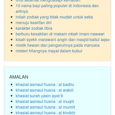
10 nama bayi paling populer di indonesia dan
artinya
inilah zodiak yang tidak mudah untuk setia
menuju kearifan diri
karakter zodiak libra
berburu kesaktian di makam mbah imam nawawi
kisah syekh marawani angin dan masjid baitul aqso
mistik hewan dan pengaruhnya pada manusia
misteri hilangnya mayat dalam kubur
AMALAN
khasiat asmaul husna : al badiiu
khasiat asmaul husna : al wakiil
khasiat surah yasin ayat 9
khasiat asmaul husna : al muqiit
khasiat asmaul husna : al mumiit
khasiat asmaul husna : al khobiir