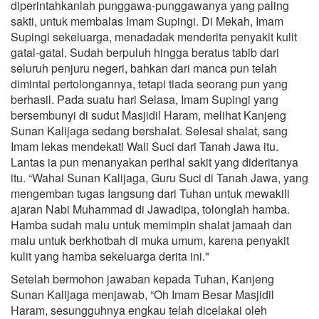
diperintahkanlah punggawa-punggawanya yang paling
sakti, untuk membalas Imam Supingi. Di Mekah, Imam
Supingi sekeluarga, menadadak menderita penyakit kulit
gatal-gatal. Sudah berpuluh hingga beratus tabib dari
seluruh penjuru negeri, bahkan dari manca pun telah
dimintai pertolongannya, tetapi tiada seorang pun yang
berhasil. Pada suatu hari Selasa, Imam Supingi yang
bersembunyi di sudut Masjidil Haram, melihat Kanjeng
Sunan Kalijaga sedang bershalat. Selesai shalat, sang
Imam lekas mendekati Wali Suci dari Tanah Jawa itu.
Lantas ia pun menanyakan perihal sakit yang dideritanya
itu. “Wahai Sunan Kalijaga, Guru Suci di Tanah Jawa, yang
mengemban tugas Iangsung dari Tuhan untuk mewakili
ajaran Nabi Muhammad di Jawadipa, tolonglah hamba.
Hamba sudah malu untuk memimpin shalat jamaah dan
malu untuk berkhotbah di muka umum, karena penyakit
kulit yang hamba sekeluarga derita ini."
Setelah bermohon jawaban kepada Tuhan, Kanjeng
Sunan Kalijaga menjawab, “Oh Imam Besar Masjidil
Haram, sesungguhnya engkau telah dicelakai oleh