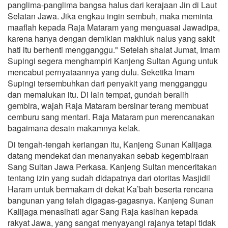
panglima-panglima bangsa halus dari kerajaan Jin di Laut
Selatan Jawa. Jika engkau ingin sembuh, maka meminta
maaflah kepada Raja Mataram yang menguasai Jawadipa,
karena hanya dengan demikian makhluk nalus yang sakit
hati itu berhenti mengganggu." Setelah shalat Jumat, Imam
Supingi segera menghampiri Kanjeng Sultan Agung untuk
mencabut pernyataannya yang duIu. Seketika Imam
Supingi tersembuhkan dari penyakit yang mengganggu
dan memalukan itu. Di lain tempat, gundah beralih
gembira, wajah Raja Mataram bersinar terang membuat
cemburu sang mentari. Raja Mataram pun merencanakan
bagaimana desain makamnya kelak.
Di tengah-tengah keriangan itu, Kanjeng Sunan Kalijaga
datang mendekat dan menanyakan sebab kegembiraan
Sang Sultan Jawa Perkasa. Kanjeng Sultan menceritakan
tentang izin yang sudah didapatnya dari otoritas Masjidil
Haram untuk bermakam di dekat Ka’bah beserta rencana
bangunan yang telah digagas-gagasnya. Kanjeng Sunan
Kalijaga menasihati agar Sang Raja kasihan kepada
rakyat Jawa, yang sangat menyayangi rajanya tetapi tidak