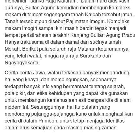
mencintai Tuanku Raja Mataram." Dalam haru atas kasih
gurunya, Sultan Agung kemudian membangun kompleks
makam di tempat segenggam tanah Ka‘bah tersebut jatuh.
Tanah tersebut pun disebut Pajimatan lmogiri. Kompleks
makam lmogiri sampai kini masih berdiri tegak menjadi
tempat peristirahatan terakhir Kanjeng Sultan Agung Prabu
Hanyakrakusuma di dalam damai dan sucinya tanah
Mekah. Berikut pula seluruh raja Mataram keturunannya
yang telah wafat, hingga raja-raja Surakarta dan
Ngayogyakarta.
Cerita-cerita Jawa, walau terkesan banyak mengandung
hal yang khayal dan membingungkan, sebenarnya
terdapat banyak info yang bermanfaat tentang sejarah,
pola pikir, dan etika kehidupan yang dapat kita gunakan
untuk membangun kemanusiaan asli bangsa kita di alam
modern ini. Sesungguhnya, hal itu pulalah yang
mendorong pujangga-pujangga kuno untuk menghasilkan
cerita di dalam Primbon, untuk tetap menjaga identitas
dalam arus kemajuan pada masing-masing zaman.