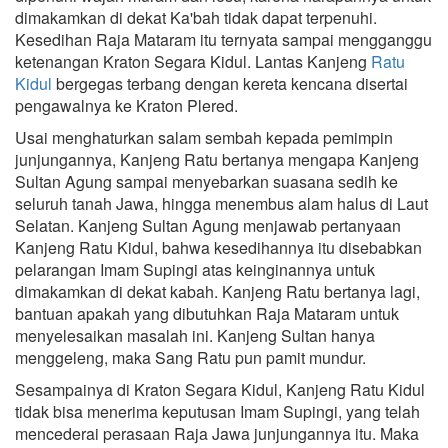
dimakamkan di dekat Ka'bah tidak dapat terpenuhi.
Kesedihan Raja Mataram itu ternyata sampai mengganggu
ketenangan Kraton Segara Kidul. Lantas Kanjeng
Ratu
Kidul
bergegas terbang dengan kereta kencana disertai
pengawalnya ke Kraton Plered.
Usai menghaturkan salam sembah kepada pemimpin
junjungannya, Kanjeng Ratu bertanya mengapa Kanjeng
Sultan Agung sampai menyebarkan suasana sedih ke
seluruh tanah Jawa, hingga menembus alam halus di Laut
Selatan. Kanjeng Sultan Agung menjawab pertanyaan
Kanjeng Ratu Kidul, bahwa kesedihannya itu disebabkan
pelarangan Imam Supingi atas keinginannya untuk
dimakamkan di dekat kabah. Kanjeng Ratu bertanya lagi,
bantuan apakah yang dibutuhkan Raja Mataram untuk
menyelesaikan masalah ini. Kanjeng Sultan hanya
menggeleng, maka Sang Ratu pun pamit mundur.
Sesampainya di Kraton Segara Kidul, Kanjeng Ratu Kidul
tidak bisa menerima keputusan Imam Supingi, yang telah
mencederai perasaan Raja Jawa junjungannya itu. Maka