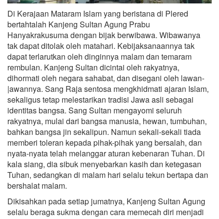
Di Kerajaan Mataram Islam yang beristana di Plered
bertahtalah Kanjeng Sultan Agung Prabu
Hanyakrakusuma dengan bijak berwibawa. Wibawanya
tak dapat ditolak oleh matahari. Kebijaksanaannya tak
dapat terlarutkan oleh dinginnya malam dan temaram
rembulan. Kanjeng Sultan dicintai oleh rakyatnya,
dihormati oleh negara sahabat, dan disegani oleh lawan-
|awannya. Sang Raja sentosa mengkhidmati ajaran Islam,
sekaligus tetap melestarikan tradisi Jawa asli sebagai
identitas bangsa. Sang Sultan mengayomi seluruh
rakyatnya, mulai dari bangsa manusia, hewan, tumbuhan,
bahkan bangsa jin sekalipun. Namun sekali-sekali tiada
memberi toleran kepada pihak-pihak yang bersalah, dan
nyata-nyata telah melanggar aturan kebenaran Tuhan. Di
kala siang, dia sibuk menyebarkan kasih dan ketegasan
Tuhan, sedangkan di malam hari selalu tekun bertapa dan
bershalat malam.
Dikisahkan pada setiap jumatnya, Kanjeng Sultan Agung
selalu beraga sukma dengan cara memecah diri menjadi