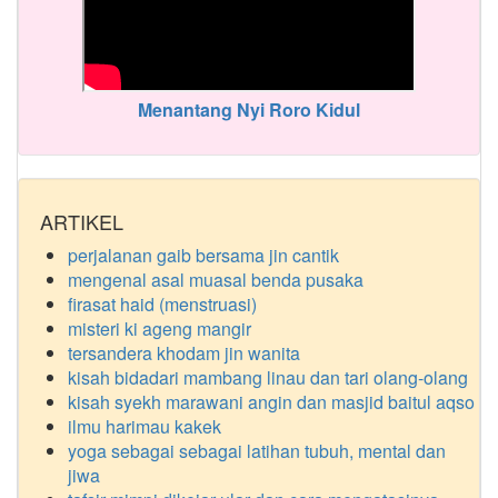
Menantang Nyi Roro Kidul
ARTIKEL
perjalanan gaib bersama jin cantik
mengenal asal muasal benda pusaka
firasat haid (menstruasi)
misteri ki ageng mangir
tersandera khodam jin wanita
kisah bidadari mambang linau dan tari olang-olang
kisah syekh marawani angin dan masjid baitul aqso
ilmu harimau kakek
yoga sebagai sebagai latihan tubuh, mental dan
jiwa