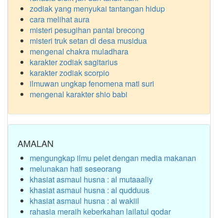
zodiak yang menyukai tantangan hidup
cara melihat aura
misteri pesugihan pantai brecong
misteri truk setan di desa musidua
mengenal chakra muladhara
karakter zodiak sagitarius
karakter zodiak scorpio
ilmuwan ungkap fenomena mati suri
mengenal karakter shio babi
AMALAN
mengungkap ilmu pelet dengan media makanan
melunakan hati seseorang
khasiat asmaul husna : al mutaaaliy
khasiat asmaul husna : al qudduus
khasiat asmaul husna : al wakiil
rahasia meraih keberkahan lailatul qodar