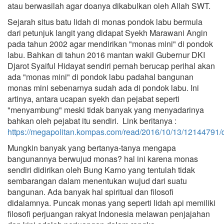
atau berwasilah agar doanya dikabulkan oleh Allah SWT.
Sejarah situs batu lidah di monas pondok labu bermula
dari petunjuk langit yang didapat Syekh Marawani Angin
pada tahun 2002 agar mendirikan "monas mini" di pondok
labu. Bahkan di tahun 2016 mantan wakil Gubernur DKI
Djarot Syaiful Hidayat sendiri pernah berucap perihal akan
ada "monas mini" di pondok labu padahal bangunan
monas mini sebenarnya sudah ada di pondok labu. Ini
artinya, antara ucapan syekh dan pejabat seperti
"menyambung" meski tidak banyak yang menyadarinya
bahkan oleh pejabat itu sendiri. Link beritanya :
https://megapolitan.kompas.com/read/2016/10/13/12144791/d
Mungkin banyak yang bertanya-tanya mengapa
bangunannya berwujud monas? hal ini karena monas
sendiri didirikan oleh Bung Karno yang tentulah tidak
sembarangan dalam menentukan wujud dari suatu
bangunan. Ada banyak hal spiritual dan filosofi
didalamnya. Puncak monas yang seperti lidah api memiliki
filosofi perjuangan rakyat Indonesia melawan penjajahan