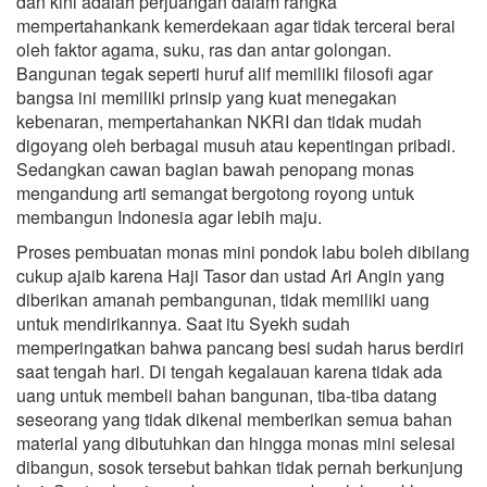
dan kini adalah perjuangan dalam rangka
mempertahankank kemerdekaan agar tidak tercerai berai
oleh faktor agama, suku, ras dan antar golongan.
Bangunan tegak seperti huruf alif memiliki filosofi agar
bangsa ini memiliki prinsip yang kuat menegakan
kebenaran, mempertahankan NKRI dan tidak mudah
digoyang oleh berbagai musuh atau kepentingan pribadi.
Sedangkan cawan bagian bawah penopang monas
mengandung arti semangat bergotong royong untuk
membangun Indonesia agar lebih maju.
Proses pembuatan monas mini pondok labu boleh dibilang
cukup ajaib karena Haji Tasor dan ustad Ari Angin yang
diberikan amanah pembangunan, tidak memiliki uang
untuk mendirikannya. Saat itu Syekh sudah
memperingatkan bahwa pancang besi sudah harus berdiri
saat tengah hari. Di tengah kegalauan karena tidak ada
uang untuk membeli bahan bangunan, tiba-tiba datang
seseorang yang tidak dikenal memberikan semua bahan
material yang dibutuhkan dan hingga monas mini selesai
dibangun, sosok tersebut bahkan tidak pernah berkunjung