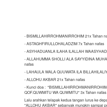
- BISMILLAHIRROHMANIRROHIM 21x Tahan na
- ASTAGHFIRULLOHALADZIM 7x Tahan nafas
- ASYHADUANLA ILAHA ILALLAH WAASYHA
- ALLAHUMMA SHOLLI ALA SAYYIDINA MUH
nafas
- LAHAULA WALA QUUWATA ILA BILLAHILALIYY
- ALLOHU AKBAR 21x Tahan nafas
- Kunci doa : "BISMILLAHIRROHMANIRROHIIM
QOF.QUWMITU WA QUWMITU" 3x Tahan nafas
Lalu arahkan telapak kedua tangan lurus ke depa
"ALLOHU AKBAR" sebanyak mungkin sampai pus