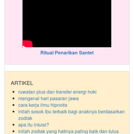
Ritual Penarikan Santet
ARTIKEL
ruwatan plus dan transfer energi hoki
mengenal hari pasaran jawa
cara kerja ilmu hipnotis
inilah sosok ibu terbaik bagi anaknya berdasarkan
zodiak
apa itu intuisi?
inilah zodiak yang hatinya paling baik dan tulus