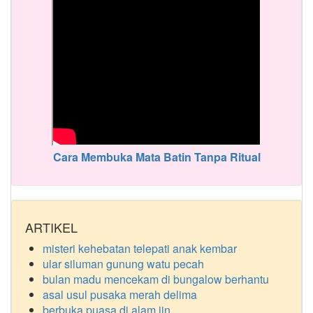
Cara Membuka Mata Batin Tanpa Ritual
ARTIKEL
misteri kehebatan telepati anak kembar
ular siluman gunung watu pecah
bulan madu mencekam di bungalow berhantu
asal usul pusaka merah delima
berbuka puasa di alam jin