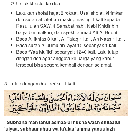
Untuk khasiat ke dua :
Lakukan sholat hajat 2 rokaat. Usai sholat, kirimkan
doa surah al fatehah masingmasing 1 kali kepada
Rasullulah SAW, 4 Sahabat nabi, Nabi Khidir bin
balya bin malkan, dan syekh ahmad Ali Al Buuni.
Baca Al ikhlas 3 kali, Al Falaq 1 kali, An Naas 1 kali.
Baca surah Al Jumu’ah ayat 10 sebanyak 1 kali.
Baca “Yaa Mu’iid” sebanyak 1240 kali. Lalu tutup
dengan doa agar anggota keluarga yang kabur
tersebut bisa segera kembali dengan selamat.
3. Tutup dengan doa berikut 1 kali :
"Subhana man lahul asmaa-ul husna wash shifaatul
'ulyaa, subhaanahuu wa ta'alaa 'amma yaquuluzh