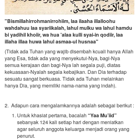
"Bismillahirrohmanirrohiim, laa ilaaha illalloohu
wahdahuu laa syariikalah, lahul mulku wa lahul hamdu
bi yadihil khoiir, wa hua 'alaa kulli syai-in qodiir, laa
illaha illaa huwa lahul asmaa-ul husnaa"
(Tidak ada Tuhan yang wajib disembah kcuali hanya Allah
yang Esa, tidak ada yang menyekutui-Nya, bagi-Nya
semua kerajaan dan bagi-Nya lah segala puji, diatas
kekuasaan-Nyalah segala kebajikan. Dan Dia terhadap
sesuatu sangat berkuasa. Tidak ada Tuhan melainkan
hanya Dia, yang memiliki nama-nama yang indah).
2. Adapun cara mengalamkannya adalah sebagai berikut :
Untuk khasiat pertama, bacalah
“Yaa Mu’iid”
sebanyak 124 kali setiap hari dengan meniatkan
agar seluruh anggota keluarga menjadi orang yang
penurut.