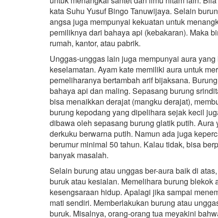
untuk menangkal santet dan ilmu hitam lain. Bila
kata Suhu Yusuf Bingo Tanuwijaya. Selain burung
angsa juga mempunyai kekuatan untuk menangka
pemiliknya dari bahaya api (kebakaran). Maka bin
rumah, kantor, atau pabrik.
Unggas-unggas lain juga mempunyai aura yang 
keselamatan. Ayam kate memiliki aura untuk me
pemeliharanya bertambah arif bijaksana. Burung
bahaya api dan maling. Sepasang burung srindita
bisa menaikkan derajat (mangku derajat), membu
burung kepodang yang dipelihara sejak kecil j
dibawa oleh sepasang burung glatik putih. Aura 
derkuku berwarna putih. Namun ada juga keperc
berumur minimal 50 tahun. Kalau tidak, bisa berpu
banyak masalah.
Selain burung atau unggas ber-aura baik di at
buruk atau kesialan. Memelihara burung blekok a
kesengsaraan hidup. Apalagi jika sampai men
mati sendiri. Memberlakukan burung atau unggas
buruk. Misalnya, orang-orang tua meyakini ba