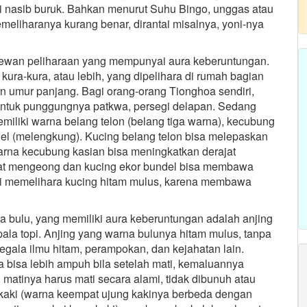
nasib buruk. Bahkan menurut Suhu Bingo, unggas atau
meliharanya kurang benar, dirantai misalnya, yoni-nya
hewan peliharaan yang mempunyai aura keberuntungan.
 kura-kura, atau lebih, yang dipelihara di rumah bagian
n umur panjang. Bagi orang-orang Tionghoa sendiri,
entuk punggungnya patkwa, persegi delapan. Sedang
liki warna belang telon (belang tiga warna), kecubung
ndel (melengkung). Kucing belang telon bisa melepaskan
rna kecubung kasian bisa meningkatkan derajat
apat mengeong dan kucing ekor bundel bisa membawa
i memelihara kucing hitam mulus, karena membawa
a bulu, yang memiliki aura keberuntungan adalah anjing
epala topi. Anjing yang warna bulunya hitam mulus, tanpa
egala ilmu hitam, perampokan, dan kejahatan lain.
ya bisa lebih ampuh bila setelah mati, kemaluannya
 matinya harus mati secara alami, tidak dibunuh atau
s kaki (warna keempat ujung kakinya berbeda dengan