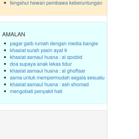
fengshui hewan pembawa keberuntungan
AMALAN
pagar gaib rumah dengan media bangle
khasiat surah yasin ayat 9
khasiat asmaul husna : al qoobid
doa supaya anak lekas tidur
khasiat asmaul husna : al ghoffaar
asma untuk mempermudah segala sesuatu
khasiat asmaul husna : ash shomad
mengobati penyakit hati