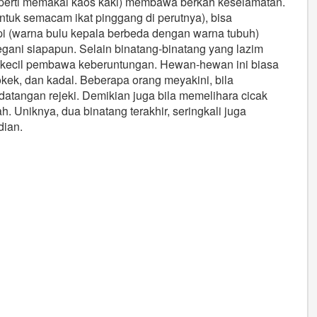
seperti memakai kaos kaki) membawa berkah keselamatan.
ntuk semacam ikat pinggang di perutnya), bisa
pi (warna bulu kepala berbeda dengan warna tubuh)
ani siapapun. Selain binatang-binatang yang lazim
ar kecil pembawa keberuntungan. Hewan-hewan ini biasa
 tokek, dan kadal. Beberapa orang meyakini, bila
atangan rejeki. Demikian juga bila memelihara cicak
h. Uniknya, dua binatang terakhir, seringkali juga
dian.