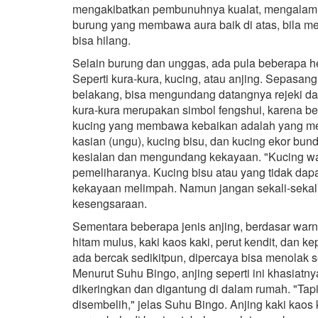
mengakibatkan pembunuhnya kualat, mengalami 
burung yang membawa aura baik di atas, bila me
bisa hilang.
Selain burung dan unggas, ada pula beberapa 
Seperti kura-kura, kucing, atau anjing. Sepasang
belakang, bisa mengundang datangnya rejeki da
kura-kura merupakan simbol fengshui, karena b
kucing yang membawa kebaikan adalah yang memi
kasian (ungu), kucing bisu, dan kucing ekor bu
kesialan dan mengundang kekayaan. "Kucing wa
pemeliharanya. Kucing bisu atau yang tidak d
kekayaan melimpah. Namun jangan sekali-sekal
kesengsaraan.
Sementara beberapa jenis anjing, berdasar warn
hitam mulus, kaki kaos kaki, perut kendit, dan k
ada bercak sedikitpun, dipercaya bisa menolak s
Menurut Suhu Bingo, anjing seperti ini khasiatn
dikeringkan dan digantung di dalam rumah. "Tapi
disembelih," jelas Suhu Bingo. Anjing kaki kao