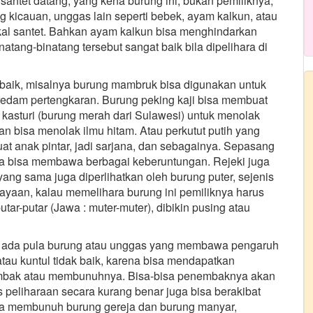
 santet datang, yang kena burung ini, bukan pemiliknya,”
 kicauan, unggas lain seperti bebek, ayam kalkun, atau
l santet. Bahkan ayam kalkun bisa menghindarkan
atang-binatang tersebut sangat baik bila dipelihara di
baik, misalnya burung mambruk bisa digunakan untuk
redam pertengkaran. Burung peking kaji bisa membuat
 kasturi (burung merah dari Sulawesi) untuk menolak
n bisa menolak ilmu hitam. Atau perkutut putih yang
at anak pintar, jadi sarjana, dan sebagainya. Sepasang
uga bisa membawa berbagai keberuntungan. Rejeki juga
yang sama juga diperlihatkan oleh burung puter, sejenis
ayaan, kalau memelihara burung ini pemiliknya harus
tar-putar (Jawa : muter-muter), dibikin pusing atau
as, ada pula burung atau unggas yang membawa pengaruh
tau kuntul tidak baik, karena bisa mendapatkan
embak atau membunuhnya. Bisa-bisa penembaknya akan
 peliharaan secara kurang benar juga bisa berakibat
hwa membunuh burung gereja dan burung manyar,