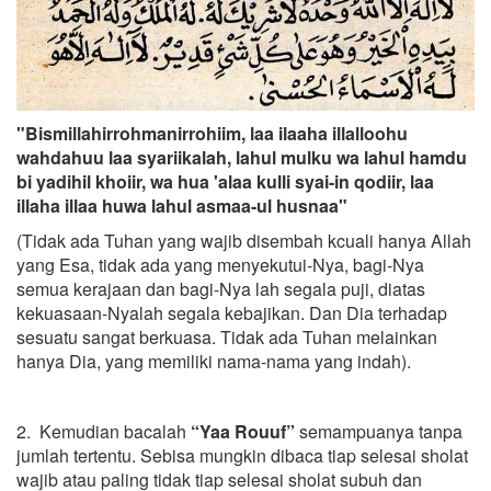
"Bismillahirrohmanirrohiim, laa ilaaha illalloohu
wahdahuu laa syariikalah, lahul mulku wa lahul hamdu
bi yadihil khoiir, wa hua 'alaa kulli syai-in qodiir, laa
illaha illaa huwa lahul asmaa-ul husnaa"
(Tidak ada Tuhan yang wajib disembah kcuali hanya Allah
yang Esa, tidak ada yang menyekutui-Nya, bagi-Nya
semua kerajaan dan bagi-Nya lah segala puji, diatas
kekuasaan-Nyalah segala kebajikan. Dan Dia terhadap
sesuatu sangat berkuasa. Tidak ada Tuhan melainkan
hanya Dia, yang memiliki nama-nama yang indah).
2. Kemudian bacalah
“Yaa Rouuf”
semampuanya tanpa
jumlah tertentu. Sebisa mungkin dibaca tiap selesai sholat
wajib atau paling tidak tiap selesai sholat subuh dan