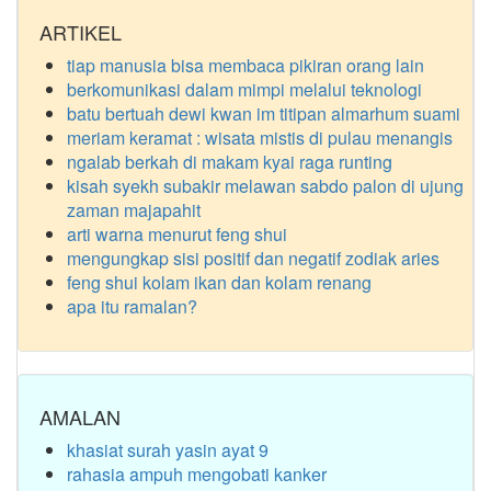
ARTIKEL
tiap manusia bisa membaca pikiran orang lain
berkomunikasi dalam mimpi melalui teknologi
batu bertuah dewi kwan im titipan almarhum suami
meriam keramat : wisata mistis di pulau menangis
ngalab berkah di makam kyai raga runting
kisah syekh subakir melawan sabdo palon di ujung
zaman majapahit
arti warna menurut feng shui
mengungkap sisi positif dan negatif zodiak aries
feng shui kolam ikan dan kolam renang
apa itu ramalan?
AMALAN
khasiat surah yasin ayat 9
rahasia ampuh mengobati kanker