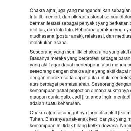
Chakra ajna juga yang mengendalikan sebagian b
intuitif, memori, dan pikiran rasional semua diatu
bermanifestasi sebagai penyakit yang berkaitan 
melitus, dan Iain-lain. Beberapa gerakan yoga 
mudhasana (postur anak), relaksasi, dan meditasi
melakukan asana.
Seseorang yang memiliki chakra ajna yang aktif a
Biasanya mereka yang berprofesi sebagai paranor
yang aktif agar dapat meneropong atau menembus 
seseorang dengan chakra ajna yang aktif dapat 
dengan mereka serta dapat pula untuk mendeteks
atas berbagai permasalahan. Seseorang dengan c
kemampuan astral projection dimana sukmanya da
maupun dunia gaib. Jadi jika anda ingin menjadi 
adalah suatu keharusan.
Chakra ajna sesungguhnya juga bisa aktif jika 
Tuhan. Biasanya anak-anak kecil banyak yang ma
kemampuan ini tidak hilang ketika dewasa. Nam