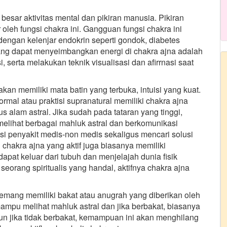
esar aktivitas mental dan pikiran manusia. Pikiran
r oleh fungsi chakra ini. Gangguan fungsi chakra ini
dengan kelenjar endokrin seperti gondok, diabetes
yang dapat menyeimbangkan energi di chakra ajna adalah
, serta melakukan teknik visualisasi dan afirrnasi saat
kan memiliki mata batin yang terbuka, intuisi yang kuat.
mal atau praktisi supranatural memiliki chakra ajna
alam astral. Jika sudah pada tataran yang tinggi,
melihat berbagai mahluk astral dan berkomunikasi
i penyakit medis-non medis sekaligus mencari solusi
hakra ajna yang aktif juga biasanya memiliki
pat keluar dari tubuh dan menjelajah dunia fisik
seorang spiritualis yang handal, aktifnya chakra ajna
memang memiliki bakat atau anugrah yang diberikan oleh
mpu melihat mahluk astral dan jika berbakat, biasanya
un jika tidak berbakat, kemampuan ini akan menghilang