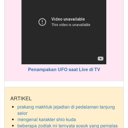
Penampakan UFO saat Live di TV
ARTIKEL
prakang makhluk jejadian di pedalaman tanjung
selor
mengenal karakter shio kuda
beberapa zodiak ini ternyata sosok yang pemalas