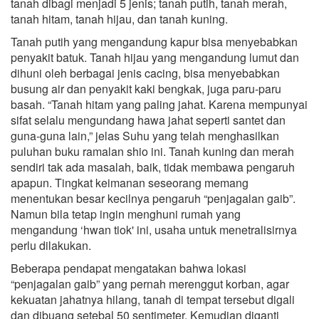
tanah dibagi menjadi 5 jenis; tanah putih, tanah merah,
tanah hitam, tanah hijau, dan tanah kuning.
Tanah putih yang mengandung kapur bisa menyebabkan
penyakit batuk. Tanah hijau yang mengandung lumut dan
dihuni oleh berbagai jenis cacing, bisa menyebabkan
busung air dan penyakit kaki bengkak, juga paru-paru
basah. “Tanah hitam yang paling jahat. Karena mempunyai
sifat selalu mengundang hawa jahat seperti santet dan
guna-guna lain,” jelas Suhu yang telah menghasilkan
puluhan buku ramalan shio ini. Tanah kuning dan merah
sendiri tak ada masalah, baik, tidak membawa pengaruh
apapun. Tingkat keimanan seseorang memang
menentukan besar kecilnya pengaruh “penjagalan gaib”.
Namun bila tetap ingin menghuni rumah yang
mengandung ‘hwan tiok' ini, usaha untuk menetralisirnya
perlu dilakukan.
Beberapa pendapat mengatakan bahwa lokasi
“penjagalan gaib” yang pernah merenggut korban, agar
kekuatan jahatnya hilang, tanah di tempat tersebut digali
dan dibuang setebal 50 sentimeter. Kemudian diganti