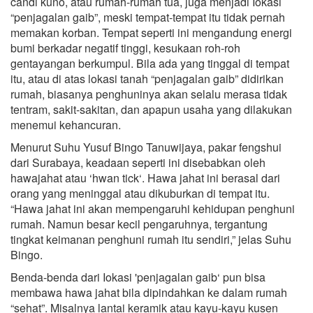
candi kuno, atau rumah-rumah tua, juga menjadi Iokasi
“penjagalan gaib”, meski tempat-tempat itu tidak pernah
memakan korban. Tempat seperti ini mengandung energi
bumi berkadar negatif tinggi, kesukaan roh-roh
gentayangan berkumpul. Bila ada yang tinggal di tempat
itu, atau di atas lokasi tanah “penjagalan gaib” didirikan
rumah, biasanya penghuninya akan selalu merasa tidak
tentram, sakit-sakitan, dan apapun usaha yang dilakukan
menemui kehancuran.
Menurut Suhu Yusuf Bingo Tanuwijaya, pakar fengshui
dari Surabaya, keadaan seperti ini disebabkan oleh
hawajahat atau ‘hwan tick‘. Hawa jahat ini berasal dari
orang yang meninggal atau dikuburkan di tempat itu.
“Hawa jahat ini akan mempengaruhi kehidupan penghuni
rumah. Namun besar kecil pengaruhnya, tergantung
tingkat keimanan penghuni rumah itu sendiri,” jelas Suhu
Bingo.
Benda-benda dari Iokasi 'penjagalan gaib‘ pun bisa
membawa hawa jahat bila dipindahkan ke dalam rumah
“sehat”. Misalnya lantai keramik atau kayu-kayu kusen