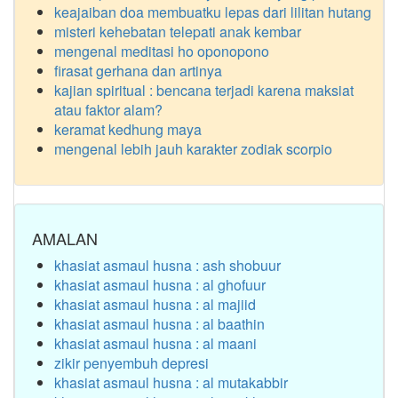
keajaiban doa membuatku lepas dari lilitan hutang
misteri kehebatan telepati anak kembar
mengenal meditasi ho oponopono
firasat gerhana dan artinya
kajian spiritual : bencana terjadi karena maksiat
atau faktor alam?
keramat kedhung maya
mengenal lebih jauh karakter zodiak scorpio
AMALAN
khasiat asmaul husna : ash shobuur
khasiat asmaul husna : al ghofuur
khasiat asmaul husna : al majiid
khasiat asmaul husna : al baathin
khasiat asmaul husna : al maani
zikir penyembuh depresi
khasiat asmaul husna : al mutakabbir