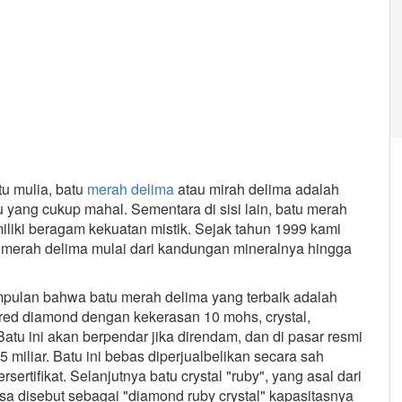
u mulia, batu
merah delima
atau mirah delima adalah
tu yang cukup mahal. Sementara di sisi lain, batu merah
iliki beragam kekuatan mistik. Sejak tahun 1999 kami
u merah delima mulai dari kandungan mineralnya hingga
mpulan bahwa batu merah delima yang terbaik adalah
 red diamond dengan kekerasan 10 mohs, crystal,
atu ini akan berpendar jika direndam, dan di pasar resmi
5 miliar. Batu ini bebas diperjualbelikan secara sah
rtifikat. Selanjutnya batu crystal "ruby", yang asal dari
asa disebut sebagai "diamond ruby crystal" kapasitasnya