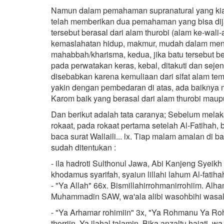
Namun dalam pemahaman supranatural yang kian
telah memberikan dua pemahaman yang bisa dija
tersebut berasal dari alam thurobi (alam ke-wa
kemaslahatan hidup, makmur, mudah dalam men
mahabbah/kharisma, kedua, jika batu tersebut 
pada perwatakan keras, kebal, ditakuti dan sej
disebabkan karena kemuliaan dari sifat alam te
yakin dengan pembedaran di atas, ada baiknya 
Karom baik yang berasal dari alam thurobi maup
Dan berikut adalah tata caranya; Sebelum mela
rokaat, pada rokaat pertama setelah Al-Fatihah, 
baca surat Wallaili... lx. Tiap malam amalan di 
sudah ditentukan :
- ila hadroti Sulthonul Jawa, Abi Kanjeng Syei
khodamus syarifah, syaiun lillahi lahum Al-fatih
- "Ya Allah" 66x. Bismillahirrohmanirrohiim. Alham
Muhammadin SAW, wa'ala alibi wasohbihi wasa
- "Ya Arhamar rohimiin" 3x, "Ya Rohmanu Ya Rohi
thorriin. Ya ilahal talamin. Bika anzaltu hajati, 