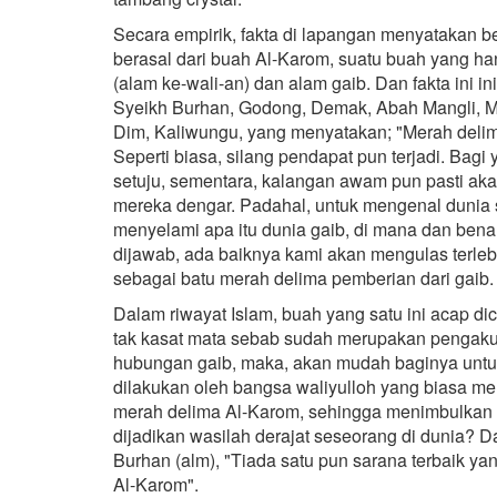
Secara empirik, fakta di lapangan menyatakan be
berasal dari buah Al-Karom, suatu buah yang han
(alam ke-wali-an) dan alam gaib. Dan fakta ini i
Syeikh Burhan, Godong, Demak, Abah Mangli, M
Dim, Kaliwungu, yang menyatakan; "Merah delima
Seperti biasa, silang pendapat pun terjadi. B
setuju, sementara, kalangan awam pun pasti ak
mereka dengar. Padahal, untuk mengenal dunia s
menyelami apa itu dunia gaib, di mana dan ben
dijawab, ada baiknya kami akan mengulas terleb
sebagai batu merah delima pemberian dari gaib
Dalam riwayat Islam, buah yang satu ini acap dic
tak kasat mata sebab sudah merupakan pengakuan
hubungan gaib, maka, akan mudah baginya untuk 
dilakukan oleh bangsa waliyulloh yang biasa 
merah delima Al-Karom, sehingga menimbulkan t
dijadikan wasilah derajat seseorang di dunia? 
Burhan (alm), "Tiada satu pun sarana terbaik yan
Al-Karom".