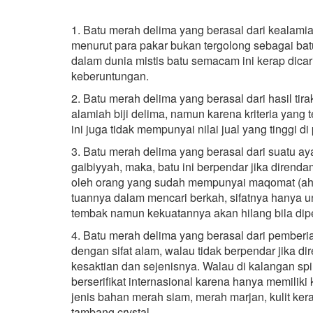
1. Batu merah delima yang berasal dari kealami
menurut para pakar bukan tergolong sebagai ba
dalam dunia mistis batu semacam ini kerap dic
keberuntungan.
2. Batu merah delima yang berasal dari hasil tirak
alamiah biji delima, namun karena kriteria yang 
ini juga tidak mempunyai nilai jual yang tinggi d
3. Batu merah delima yang berasal dari suatu aya
gaibiyyah, maka, batu ini berpendar jika diren
oleh orang yang sudah mempunyai maqomat (ahli 
tuannya dalam mencari berkah, sifatnya hanya u
tembak namun kekuatannya akan hilang bila dipe
4. Batu merah delima yang berasal dari pemberi
dengan sifat alam, walau tidak berpendar jika 
kesaktian dan sejenisnya. Walau di kalangan spirit
berserifikat internasional karena hanya memilik
jenis bahan merah siam, merah marjan, kulit ker
tambang crystal.