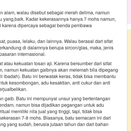
an alam, walau disebut sebagai merah delima, namun
tu yang,baik. Kadar kekerasannya hanya 7 mohs namun,
ari karena dipercaya sebagai benda pembawa
at, puasa, lelaku, dan lainnya. Walau berasal dari sifat
terkandung di dalamnya berupa sircon/glas, maka, jenis
i pasaran internasional.
t atau kekuatan tosan aji. Karena bersumber dari sifat
dam, namun kekuatan gaibnya akan melemah bila dipegang
ibadah). Batu ini berwatak keras, tidak bisa membantu
ntuk kesombongan, adu kesaktian, anti cukur dan anti
rjualbelikan.
an gaib. Batu ini mempunyai unsur yang bertentangan
direndam, namun bisa dijadikan pegangan untuk adu
ual memiliki nila jual yang tinggi, tapi, tidak bisa
i kekerasan 7-8 mohs. Biasanya, batu semacam ini dari
ang yang sudah, berusia jutaan tahun dan dari bahan