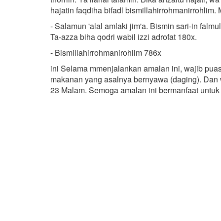
hajatin faqdiha bifadl bismillahirrohmanirrohlim
- Salamun 'alal amlaki jim'a. Bismin sari-in falmu
Ta-azza biha qodri wabil izzi adrofat 180x.
- Bismillahirrohmanirohiim 786x
ini Selama mmenjalankan amalan ini, wajib puas
makanan yang asalnya bernyawa (daging). Dan 
23 Malam. Semoga amalan ini bermanfaat untuk a