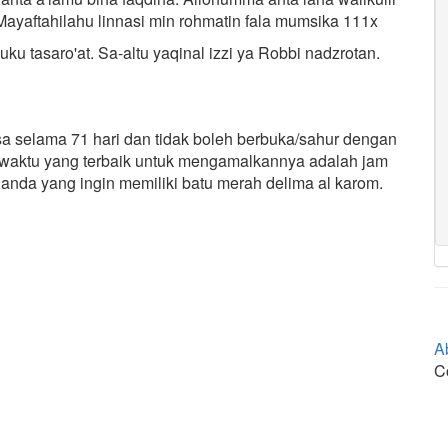
. Mayaftahilahu linnasi min rohmatin fala mumsika 111x
luku tasaro'at. Sa-altu yaqinal izzi ya Robbi nadzrotan.
a selama 71 hari dan tidak boleh berbuka/sahur dengan
waktu yang terbaik untuk mengamalkannya adalah jam
nda yang ingin memiliki batu merah delima al karom.
A
C