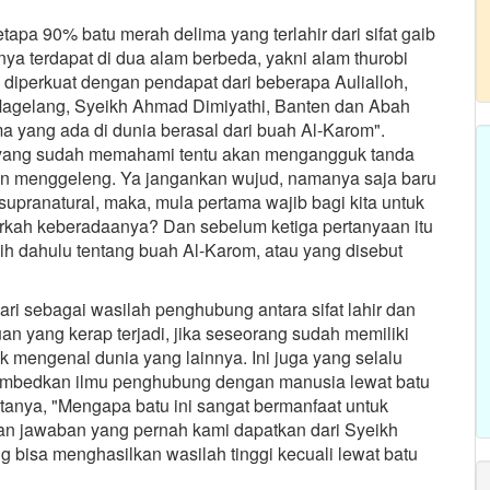
tapa 90% batu merah delima yang terlahir dari sifat gaib
ya terdapat di dua alam berbeda, yakni alam thurobi
ni diperkuat dengan pendapat dari beberapa Aulialloh,
agelang, Syeikh Ahmad Dimiyathi, Banten dan Abah
 yang ada di dunia berasal dari buah Al-Karom".
agi yang sudah memahami tentu akan mengangguk tanda
an menggeleng. Ya jangankan wujud, namanya saja baru
upranatural, maka, mula pertama wajib bagi kita untuk
arkah keberadaanya? Dan sebelum ketiga pertanyaan itu
ih dahulu tentang buah Al-Karom, atau yang disebut
.
ari sebagai wasilah penghubung antara sifat lahir dan
 yang kerap terjadi, jika seseorang sudah memiliki
mengenal dunia yang lainnya. Ini juga yang selalu
membedkan ilmu penghubung dengan manusia lewat batu
anya, "Mengapa batu ini sangat bermanfaat untuk
Dan jawaban yang pernah kami dapatkan dari Syeikh
g bisa menghasilkan wasilah tinggi kecuali lewat batu