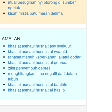
ritual pesugihan nyi blorong di sumber
ngetuk
kisah mistis batu merah delima
AMALAN
khasiat asmaul husna : asy syakuur
khasiat asmaul husna : al waahid
rahasia meraih keberkahan lailatul qodar
khasiat asmaul husna : al qohhaar
zikir penyembuh depresi
menghilangkan ilmu negatif dari dalam
tubuh
khasiat asmaul husna : al baathin
khasiat asmaul husna : al hasiib