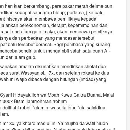
 hari kian berkembang, para pakar merah delima pun
dikan sebagai sandaran hidup; pertama, jika batu
li-an) niscaya akan membawa pemiliknya kepada
jalankan perekonomian, derajat, kepemimpinan dan
berasal dari alam gaib, maka, akan membawa pemilknya
enisnya dan perbedaan yang mendasar tersebut
mpat batu tersebut berasal. Bagi pembaca yang kurang
mencoba sendiri untuk mengambil salah satu buah Al-
un dari alam gaib.
ksanakan amalan disunahkan mendirikan sholat dua
baca surat Wassyamsi... 7x, dan setelah rokaat ke dua
bawah ini wajib dibaca dengan hitungan (imdad) yang
kh Syarif Hidayatulloh wa Mbah Kuwu Cakra Buana, Ma'al
ah 300x Bismillahirrohmanirrohiim
dulillahi robbil `alamin, wasollallohu `ala saiyidina
llam.
m" 3x, ya khoiro mas-ullin. Ya mujiba da'watil mudh
wa anta a'lamu biha faqdiha. Allohumma anta laha walikulli