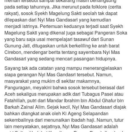
mentah tersebut sampai sekarang masih berlangsung
pada setiap tahunnya. Jika merunut pada folklore (cerita
rakyat), sosok Syekh Magelung Sakti seolah tak dapat
dilepaskan dari Nyi Mas Gandasari yang kemudian
menjadi istrinya. Pertemuan keduanya terjadi saat Syekh
Magelung Sakti yang dikenal juga sebagai Pangeran Soka
yang baru saja usai mempelajari tasawuf dari Sunan
Gunung Jati, ditugaskan untuk berkeliling ke arah barat
Cirebon, mendengar berita tentang sayembara Nyi Mas
Gandasari yang sedang mencari pasangan hidupnya.
Sayang tak ada catatan yang mampu menerangjelaskan
siapa gerangan Nyi Mas Gandasri tersebut. Namun,
masyarakat yang mukim di sekitar makamnya,
Panguragan, meyakini bahwa sosok tersebut berasal dari
Aceh sekaligus merupakan adik dari Tubagus Pasei atau
Fatahillah, putri dari Mandar Ibrahim bin Abdul Ghafur bin
Barkah Zainal Alim. Sejak kecil, Nyi Mas Gandasari diajak
bahkan diangkat anak oleh Ki Ageng Selapandan
sekembalinya dari menunaikan ibadah haji. Namun, tutur
lain menyatakan, sejatinya, Nyi Mas Gandasari adalah