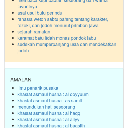
membaca kepribadian seseorang dari warna
favoritnya
asal usul bulu perindu
rahasia weton sabtu pahing tentang karakter,
rezeki, dan jodoh menurut primbon jawa
sejarah ramalan
keramat batu lidah monas pondok labu
sedekah memperpanjang usia dan mendekatkan
jodoh
AMALAN
ilmu penarik pusaka
khasiat asmaul husna : al qoyyuum
khasiat asmaul husna : as samii
menundukan hati seseorang
khasiat asmaul husna : al haqq
khasiat asmaul husna : al aliyy
khasiat asmaul husna : al baasith