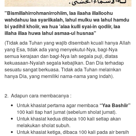
"Bismillahirrohmanirrohiim, laa ilaaha illalloohu
wahdahuu laa syariikalah, lahul mulku wa lahul hamdu
bi yadihil khoiir, wa hua 'alaa kulli syai-in qodiir, laa
illaha illaa huwa lahul asmaa-ul husnaa"
(Tidak ada Tuhan yang wajib disembah kcuali hanya Allah
yang Esa, tidak ada yang menyekutui-Nya, bagi-Nya
semua kerajaan dan bagi-Nya lah segala puji, diatas
kekuasaan-Nyalah segala kebajikan. Dan Dia terhadap
sesuatu sangat berkuasa. Tidak ada Tuhan melainkan
hanya Dia, yang memiliki nama-nama yang indah).
2. Adapun cara membacanya :
Untuk khasiat pertama agar membaca
“Yaa Bashiir”
100 kali tiap hari jumat (sebelum sholat jumat).
Untuk khasiat kedua dibaca 100 kali setiap akan
melakukan sholat subuh.
Untuk khasiat ketiga, dibaca 100 kali pada air bersih