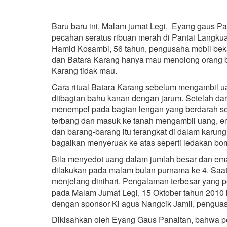
Baru baru ini, Malam jumat Legi, Eyang gaus Pa
pecahan seratus ribuan merah di Pantai Langku
Hamid Kosambi, 56 tahun, pengusaha mobil be
dan Batara Karang hanya mau menolong orang ber
Karang tidak mau.
Cara ritual Batara Karang sebelum mengambil u
ditbagian bahu kanan dengan jarum. Setelah da
menempel pada bagian lengan yang berdarah sepe
terbang dan masuk ke tanah mengambil uang, e
dan barang-barang itu terangkat di dalam karung 
bagaikan menyeruak ke atas seperti ledakan bo
Bila menyedot uang dalam jumlah besar dan ema
dilakukan pada malam bulan purnama ke 4. Saat b
menjelang dinihari. Pengalaman terbesar yang pe
pada Malam Jumat Legi, 15 Oktober tahun 2010 
dengan sponsor Ki agus Nangcik Jamil, penguas
Dikisahkan oleh Eyang Gaus Panaitan, bahwa p