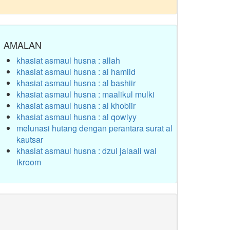
AMALAN
khasiat asmaul husna : allah
khasiat asmaul husna : al hamiid
khasiat asmaul husna : al bashiir
khasiat asmaul husna : maalikul mulki
khasiat asmaul husna : al khobiir
khasiat asmaul husna : al qowiyy
melunasi hutang dengan perantara surat al
kautsar
khasiat asmaul husna : dzul jalaali wal
ikroom