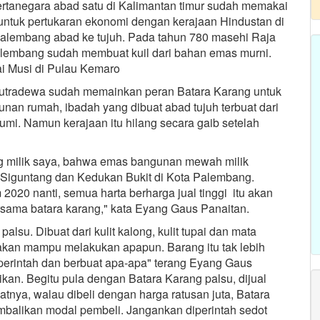
ertanegara abad satu di Kalimantan timur sudah memakai
ntuk pertukaran ekonomi dengan kerajaan Hindustan di
i Palembang abad ke tujuh. Pada tahun 780 masehi Raja
alembang sudah membuat kuil dari bahan emas murni.
ai Musi di Pulau Kemaro
aputradewa sudah memainkan peran Batara Karang untuk
an rumah, ibadah yang dibuat abad tujuh terbuat dari
bumi. Namun kerajaan itu hilang secara gaib setelah
ng milik saya, bahwa emas bangunan mewah milik
t Siguntang dan Kedukan Bukit di Kota Palembang.
020 nanti, semua harta berharga jual tinggi itu akan
rsama batara karang," kata Eyang Gaus Panaitan.
su. Dibuat dari kulit kalong, kulit tupai dan mata
k akan mampu melakukan apapun. Barang itu tak lebih
iperintah dan berbuat apa-apa" terang Eyang Gaus
likan. Begitu pula dengan Batara Karang palsu, dijual
nya, walau dibeli dengan harga ratusan juta, Batara
embalikan modal pembeli. Jangankan diperintah sedot