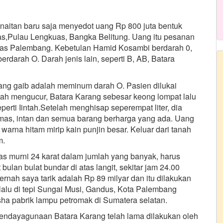
naitan baru saja menyedot uang Rp 800 juta bentuk
as,Pulau Lengkuas, Bangka Belitung. Uang itu pesanan
kas Palembang. Kebetulan Hamid Kosambi berdarah 0,
darah O. Darah jenis lain, seperti B, AB, Batara
ang gaib adalah meminum darah O. Pasien dilukai
rah mengucur, Batara Karang sebesar keong lompat lalu
rti Iintah.Setelah menghisap seperempat liter, dia
mas, intan dan semua barang berharga yang ada. Uang
warna hitam mirip kain punjin besar. Keluar dari tanah
m.
s murni 24 karat dalam jumlah yang banyak, harus
ulan bulat bundar di atas langit, sekitar jam 24.00
rnah saya tarik adalah Rp 89 milyar dan itu dilakukan
lalu di tepi Sungai Musi, Gandus, Kota Palembang
ha pabrik lampu petromak di Sumatera selatan.
endayagunaan Batara Karang telah lama dilakukan oleh