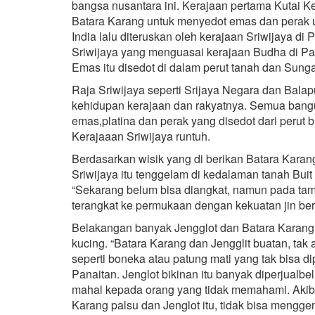
bangsa nusantara ini. Kerajaan pertama Kutai K
Batara Karang untuk menyedot emas dan perak u
India lalu diteruskan oleh kerajaan Sriwijaya d
Sriwijaya yang menguasai kerajaan Budha di P
Emas itu disedot di dalam perut tanah dan Sung
Raja Sriwijaya seperti Srijaya Negara dan Bal
kehidupan kerajaan dan rakyatnya. Semua bangun
emas,platina dan perak yang disedot dari perut 
Kerajaaan Sriwijaya runtuh.
Berdasarkan wisik yang di berikan Batara Kara
Sriwijaya itu tenggelam di kedalaman tanah Bui
“Sekarang belum bisa diangkat, namun pada tam 2
terangkat ke permukaan dengan kekuatan jin be
Belakangan banyak Jengglot dan Batara Karang pal
kucing. “Batara Karang dan Jengglit buatan, ta
seperti boneka atau patung mati yang tak bisa d
Panaitan. Jenglot bikinan itu banyak diperjualbe
mahal kepada orang yang tidak memahami. Akibat
Karang palsu dan Jenglot itu, tidak bisa mengg