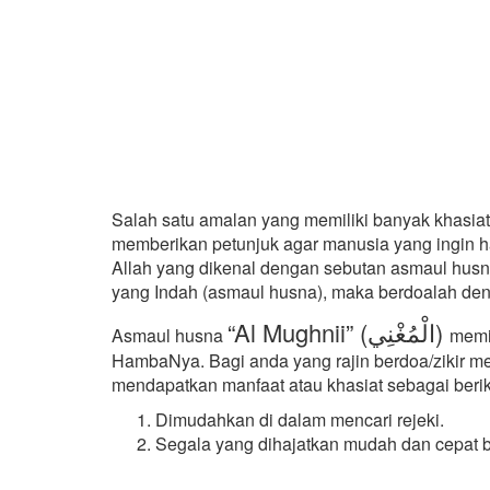
Salah satu amalan yang memiliki banyak khasiat
memberikan petunjuk agar manusia yang ingin h
Allah yang dikenal dengan sebutan asmaul husn
yang Indah (asmaul husna), maka berdoalah deng
“Al Mughnii” (الْمُغْنِي)
Asmaul husna
memi
HambaNya. Bagi anda yang rajin berdoa/zikir m
mendapatkan manfaat atau khasiat sebagai berik
Dimudahkan di dalam mencari rejeki.
Segala yang dihajatkan mudah dan cepat b