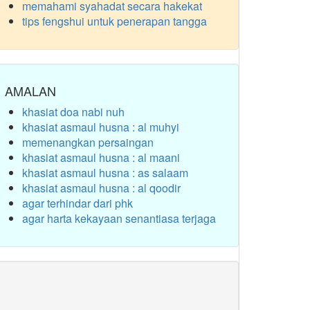
memahami syahadat secara hakekat
tips fengshui untuk penerapan tangga
AMALAN
khasiat doa nabi nuh
khasiat asmaul husna : al muhyi
memenangkan persaingan
khasiat asmaul husna : al maani
khasiat asmaul husna : as salaam
khasiat asmaul husna : al qoodir
agar terhindar dari phk
agar harta kekayaan senantiasa terjaga