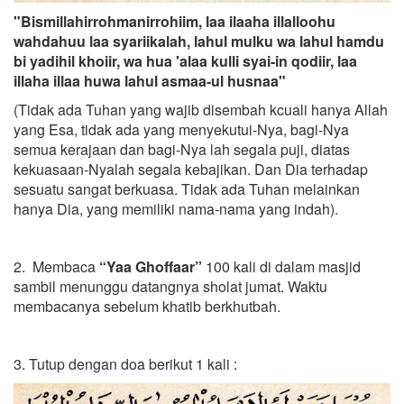
"Bismillahirrohmanirrohiim, laa ilaaha illalloohu
wahdahuu laa syariikalah, lahul mulku wa lahul hamdu
bi yadihil khoiir, wa hua 'alaa kulli syai-in qodiir, laa
illaha illaa huwa lahul asmaa-ul husnaa"
(Tidak ada Tuhan yang wajib disembah kcuali hanya Allah
yang Esa, tidak ada yang menyekutui-Nya, bagi-Nya
semua kerajaan dan bagi-Nya lah segala puji, diatas
kekuasaan-Nyalah segala kebajikan. Dan Dia terhadap
sesuatu sangat berkuasa. Tidak ada Tuhan melainkan
hanya Dia, yang memiliki nama-nama yang indah).
2. Membaca
“Yaa Ghoffaar”
100 kali di dalam masjid
sambil menunggu datangnya sholat jumat. Waktu
membacanya sebelum khatib berkhutbah.
3. Tutup dengan doa berikut 1 kali :