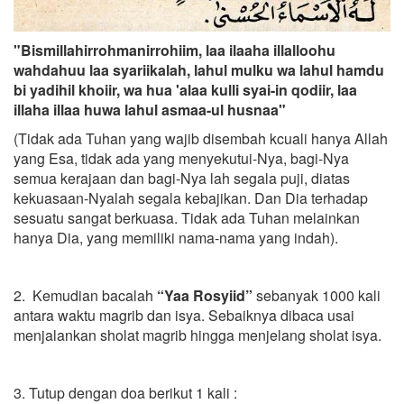
"Bismillahirrohmanirrohiim, laa ilaaha illalloohu
wahdahuu laa syariikalah, lahul mulku wa lahul hamdu
bi yadihil khoiir, wa hua 'alaa kulli syai-in qodiir, laa
illaha illaa huwa lahul asmaa-ul husnaa"
(Tidak ada Tuhan yang wajib disembah kcuali hanya Allah
yang Esa, tidak ada yang menyekutui-Nya, bagi-Nya
semua kerajaan dan bagi-Nya lah segala puji, diatas
kekuasaan-Nyalah segala kebajikan. Dan Dia terhadap
sesuatu sangat berkuasa. Tidak ada Tuhan melainkan
hanya Dia, yang memiliki nama-nama yang indah).
2. Kemudian bacalah
“Yaa Rosyiid”
sebanyak 1000 kali
antara waktu magrib dan isya. Sebaiknya dibaca usai
menjalankan sholat magrib hingga menjelang sholat isya.
3. Tutup dengan doa berikut 1 kali :