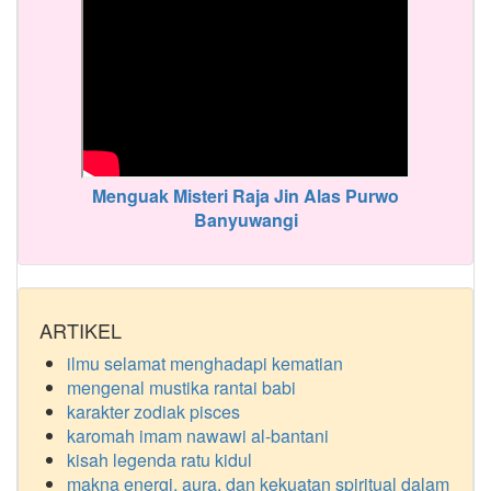
Menguak Misteri Raja Jin Alas Purwo
Banyuwangi
ARTIKEL
ilmu selamat menghadapi kematian
mengenal mustika rantai babi
karakter zodiak pisces
karomah imam nawawi al-bantani
kisah legenda ratu kidul
makna energi, aura, dan kekuatan spiritual dalam