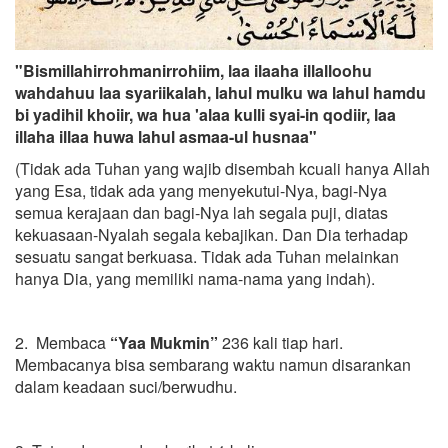
"Bismillahirrohmanirrohiim, laa ilaaha illalloohu
wahdahuu laa syariikalah, lahul mulku wa lahul hamdu
bi yadihil khoiir, wa hua 'alaa kulli syai-in qodiir, laa
illaha illaa huwa lahul asmaa-ul husnaa"
(Tidak ada Tuhan yang wajib disembah kcuali hanya Allah
yang Esa, tidak ada yang menyekutui-Nya, bagi-Nya
semua kerajaan dan bagi-Nya lah segala puji, diatas
kekuasaan-Nyalah segala kebajikan. Dan Dia terhadap
sesuatu sangat berkuasa. Tidak ada Tuhan melainkan
hanya Dia, yang memiliki nama-nama yang indah).
2. Membaca
“Yaa Mukmin”
236 kali tiap hari.
Membacanya bisa sembarang waktu namun disarankan
dalam keadaan suci/berwudhu.