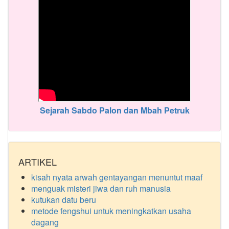
Sejarah Sabdo Palon dan Mbah Petruk
ARTIKEL
kisah nyata arwah gentayangan menuntut maaf
menguak misteri jiwa dan ruh manusia
kutukan datu beru
metode fengshui untuk meningkatkan usaha
dagang