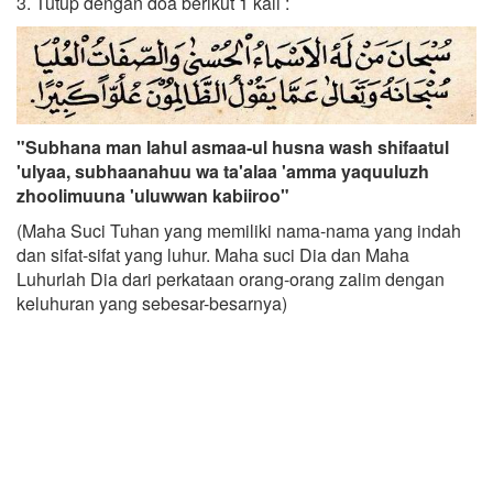
3. Tutup dengan doa berikut 1 kali :
"Subhana man lahul asmaa-ul husna wash shifaatul
'ulyaa, subhaanahuu wa ta'alaa 'amma yaquuluzh
zhoolimuuna 'uluwwan kabiiroo"
(Maha Suci Tuhan yang memiliki nama-nama yang indah
dan sifat-sifat yang luhur. Maha suci Dia dan Maha
Luhurlah Dia dari perkataan orang-orang zalim dengan
keluhuran yang sebesar-besarnya)