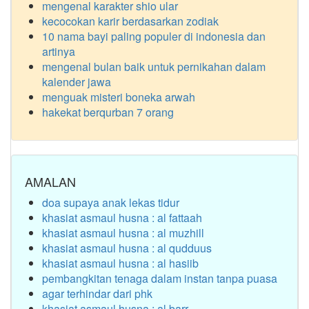
mengenal karakter shio ular
kecocokan karir berdasarkan zodiak
10 nama bayi paling populer di indonesia dan
artinya
mengenal bulan baik untuk pernikahan dalam
kalender jawa
menguak misteri boneka arwah
hakekat berqurban 7 orang
AMALAN
doa supaya anak lekas tidur
khasiat asmaul husna : al fattaah
khasiat asmaul husna : al muzhill
khasiat asmaul husna : al qudduus
khasiat asmaul husna : al hasiib
pembangkitan tenaga dalam instan tanpa puasa
agar terhindar dari phk
khasiat asmaul husna : al barr