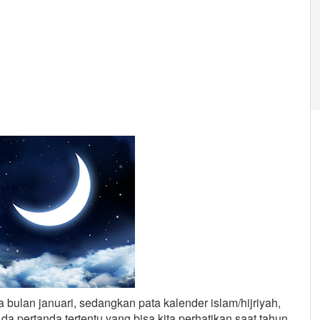
bulan januari, sedangkan pata kalender islam/hijriyah,
a pertanda tertentu yang bisa kita perhatikan saat tahun