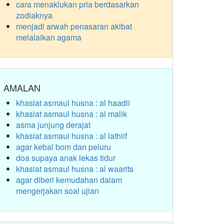
cara menaklukan pria berdasarkan
zodiaknya
menjadi arwah penasaran akibat
melalaikan agama
AMALAN
khasiat asmaul husna : al haadii
khasiat asmaul husna : al malik
asma junjung derajat
khasiat asmaul husna : al lathiif
agar kebal bom dan peluru
doa supaya anak lekas tidur
khasiat asmaul husna : al waarits
agar diberi kemudahan dalam
mengerjakan soal ujian