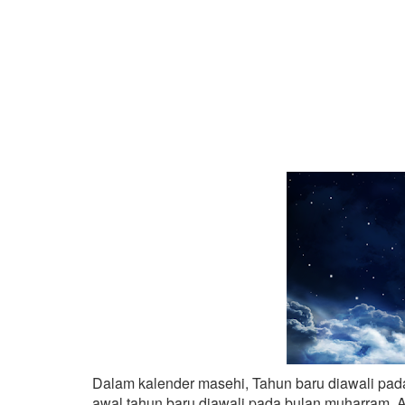
Dalam kalender masehi, Tahun baru diawali pada 
awal tahun baru diawali pada bulan muharram. Ad