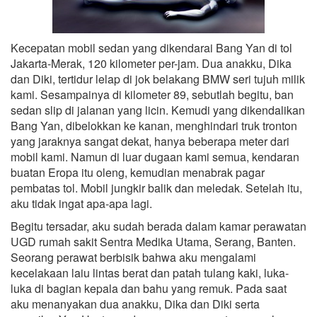
Kecepatan mobil sedan yang dikendarai Bang Yan di tol
Jakarta-Merak, 120 kilometer per-jam. Dua anakku, Dika
dan Diki, tertidur lelap di jok belakang BMW seri tujuh milik
kami. Sesampainya di kilometer 89, sebutlah begitu, ban
sedan slip di jalanan yang licin. Kemudi yang dikendalikan
Bang Yan, dibelokkan ke kanan, menghindari truk tronton
yang jaraknya sangat dekat, hanya beberapa meter dari
mobil kami. Namun di luar dugaan kami semua, kendaran
buatan Eropa itu oleng, kemudian menabrak pagar
pembatas tol. Mobil jungkir balik dan meledak. Setelah itu,
aku tidak ingat apa-apa lagi.
Begitu tersadar, aku sudah berada dalam kamar perawatan
UGD rumah sakit Sentra Medika Utama, Serang, Banten.
Seorang perawat berbisik bahwa aku mengalami
kecelakaan laiu lintas berat dan patah tulang kaki, luka-
luka di bagian kepala dan bahu yang remuk. Pada saat
aku menanyakan dua anakku, Dika dan Diki serta