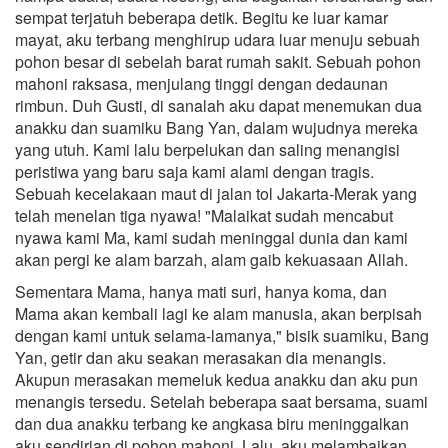
sempat terjatuh beberapa detik. Begitu ke luar kamar
mayat, aku terbang menghirup udara luar menuju sebuah
pohon besar di sebelah barat rumah sakit. Sebuah pohon
mahoni raksasa, menjulang tinggi dengan dedaunan
rimbun. Duh Gusti, di sanalah aku dapat menemukan dua
anakku dan suamiku Bang Yan, dalam wujudnya mereka
yang utuh. Kami lalu berpelukan dan saling menangisi
peristiwa yang baru saja kami alami dengan tragis.
Sebuah kecelakaan maut di jalan tol Jakarta-Merak yang
telah menelan tiga nyawa! "Malaikat sudah mencabut
nyawa kami Ma, kami sudah meninggal dunia dan kami
akan pergi ke alam barzah, alam gaib kekuasaan Allah.
Sementara Mama, hanya mati suri, hanya koma, dan
Mama akan kembali lagi ke alam manusia, akan berpisah
dengan kami untuk selama-lamanya," bisik suamiku, Bang
Yan, getir dan aku seakan merasakan dia menangis.
Akupun merasakan memeluk kedua anakku dan aku pun
menangis tersedu. Setelah beberapa saat bersama, suami
dan dua anakku terbang ke angkasa biru meninggalkan
aku sendirian di pohon mahoni. Lalu, aku melambaikan