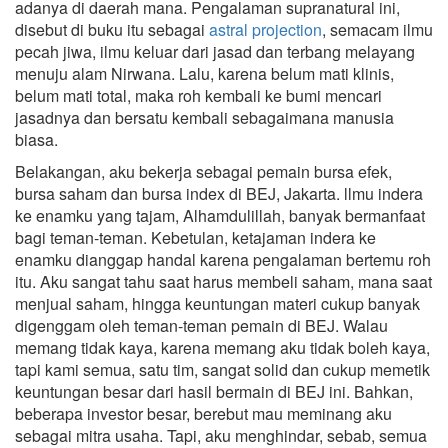
adanya di daerah mana. Pengalaman supranatural ini,
disebut di buku itu sebagai
astral projection
, semacam ilmu
pecah jiwa, ilmu keluar dari jasad dan terbang melayang
menuju alam Nirwana. Lalu, karena belum mati klinis,
belum mati total, maka roh kembali ke bumi mencari
jasadnya dan bersatu kembali sebagaimana manusia
biasa.
Belakangan, aku bekerja sebagai pemain bursa efek,
bursa saham dan bursa index di BEJ, Jakarta. llmu indera
ke enamku yang tajam, Alhamdulillah, banyak bermanfaat
bagi teman-teman. Kebetulan, ketajaman indera ke
enamku dianggap handal karena pengalaman bertemu roh
itu. Aku sangat tahu saat harus membeli saham, mana saat
menjual saham, hingga keuntungan materi cukup banyak
digenggam oleh teman-teman pemain di BEJ. Walau
memang tidak kaya, karena memang aku tidak boleh kaya,
tapi kami semua, satu tim, sangat solid dan cukup memetik
keuntungan besar dari hasil bermain di BEJ ini. Bahkan,
beberapa investor besar, berebut mau meminang aku
sebagai mitra usaha. Tapi, aku menghindar, sebab, semua