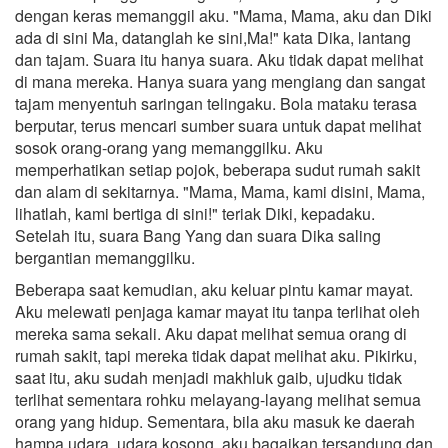
dengan keras memanggil aku. "Mama, Mama, aku dan Diki
ada di sini Ma, datanglah ke sini,Ma!" kata Dika, lantang
dan tajam. Suara itu hanya suara. Aku tidak dapat melihat
di mana mereka. Hanya suara yang mengiang dan sangat
tajam menyentuh saringan telingaku. Bola mataku terasa
berputar, terus mencari sumber suara untuk dapat melihat
sosok orang-orang yang memanggilku. Aku
memperhatikan setiap pojok, beberapa sudut rumah sakit
dan alam di sekitarnya. "Mama, Mama, kami disini, Mama,
lihatlah, kami bertiga di sini!" teriak Diki, kepadaku.
Setelah itu, suara Bang Yang dan suara Dika saling
bergantian memanggilku.
Beberapa saat kemudian, aku keluar pintu kamar mayat.
Aku melewati penjaga kamar mayat itu tanpa terlihat oleh
mereka sama sekali. Aku dapat melihat semua orang di
rumah sakit, tapi mereka tidak dapat melihat aku. Pikirku,
saat itu, aku sudah menjadi makhluk gaib, ujudku tidak
terlihat sementara rohku melayang-layang melihat semua
orang yang hidup. Sementara, bila aku masuk ke daerah
hampa udara, udara kosong, aku bagaikan tersandung dan