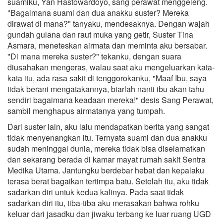
suamiku, Yan Hastowardoyo, sang perawat menggeleng.
"Bagaimana suami dan dua anakku suster? Mereka
dirawat di mana?" tanyaku, mendesaknya. Dengan wajah
gundah gulana dan raut muka yang getir, Suster Tina
Asmara, meneteskan airmata dan meminta aku bersabar.
"Di mana mereka suster?" tekanku, dengan suara
diusahakan mengeras, walau saat aku mengeluarkan kata-
kata itu, ada rasa sakit di tenggorokanku, "Maaf Ibu, saya
tidak berani mengatakannya, biarlah nanti ibu akan tahu
sendiri bagaimana keadaan mereka!" desis Sang Perawat,
sambil menghapus airmatanya yang tumpah.
Dari suster lain, aku lalu mendapatkan berita yang sangat
tidak menyenangkan itu. Ternyata suami dan dua anakku
sudah meninggal dunia, mereka tidak bisa diselamatkan
dan sekarang berada di kamar mayat rumah sakit Sentra
Medika Utama. Jantungku berdebar hebat dan kepalaku
terasa berat bagaikan tertimpa batu. Setelah itu, aku tidak
sadarkan diri untuk kedua kalinya. Pada saat tidak
sadarkan diri itu, tiba-tiba aku merasakan bahwa rohku
keluar dari jasadku dan jiwaku terbang ke luar ruang UGD