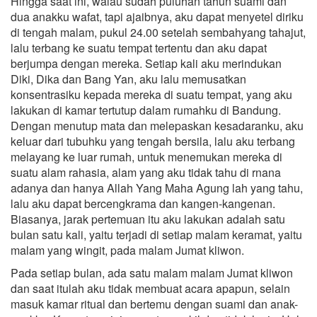
Hingga saat ini, walau sudah puluhan tahun suami dan
dua anakku wafat, tapi ajaibnya, aku dapat menyetel diriku
di tengah malam, pukul 24.00 setelah sembahyang tahajut,
lalu terbang ke suatu tempat tertentu dan aku dapat
berjumpa dengan mereka. Setiap kali aku merindukan
Diki, Dika dan Bang Yan, aku lalu memusatkan
konsentrasiku kepada mereka di suatu tempat, yang aku
lakukan di kamar tertutup dalam rumahku di Bandung.
Dengan menutup mata dan melepaskan kesadaranku, aku
keluar dari tubuhku yang tengah bersila, lalu aku terbang
melayang ke luar rumah, untuk menemukan mereka di
suatu alam rahasia, alam yang aku tidak tahu di rnana
adanya dan hanya Allah Yang Maha Agung lah yang tahu,
lalu aku dapat bercengkrama dan kangen-kangenan.
Biasanya, jarak pertemuan itu aku lakukan adalah satu
bulan satu kali, yaitu terjadi di setiap malam keramat, yaitu
malam yang wingit, pada malam Jumat kliwon.
Pada setiap bulan, ada satu malam malam Jumat kliwon
dan saat itulah aku tidak membuat acara apapun, selain
masuk kamar ritual dan bertemu dengan suami dan anak-