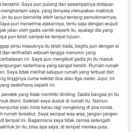
era berakhir. Saya pun pulang dan sesampainya didepan
ik menghampiri saya, yang ternyata merupakan makhluk
 jin itu pun bercerita lebih lanjut tentang pemukimannya,
Saya pun menerima ajakannya, tentu saja dengan wujud
ak jalan oleh gadis cantik seperti itu, apalagi dia yang
 saya pun telah sampai ke tempat tujuan.
ap pintu masuknya itu telah tiada, begitu pun dengan si
 dan terlihatlah sebuah tangga menurun yang
erbatasan ini. Saya pun mengikuti gadis jin itu masuk
rkampungan sederhana yang sangat bersih. Rumah-rumah
an. Saya tidak melihat satupun rumah yang terbuat dari
tingginya cuma sekitar dua atau tiga meter. Jujur, ini
yang sederhana seperti ini.
endek yang tidak memiliki dinding. Gadis bangsa jin itu
luk disini. Setelah saya duduk di rumah itu. Namun
njuntai kaki mirip kalau lagi nongkrong di pos ronda.
rah rumah tersebut. Saya sempat was-was, jangan-jangan
 di tempat ini. Bagaimana saya tidak cemas setengah
khluk jin itu, bisa apa saya, di tempat mereka pula.