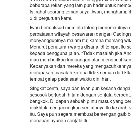
beberapa rekan yang lain pun hadir untuk membe
istirahat seorang teman saya, lwan, menghampir
3 di perguruan kami.
Iwan bermaksud meminta tolong menemaninya m
perbatasan wilayah pesawaran dengan Gadingre
menyanggupinya malam itu; karena memang wila
Menurut penuturan warga disana, di tempat itu 
kepada pengguna jalan. "Tidak masalah jika An
mau memberikan tumpangan atau mengacuhkanny
Kebanyakan dari mereka yang mengacuhkannya a
merupakan masalah karena tidak semua dari kit
tempat gelap pada saat waktu dini hari.
Slngkat cerita, saya dan Iwan pun kesana denga
sesosok berjubah hitam dengan senjata berbent
bengkok. Di depan sebuah pintu masuk yang ber
makhluk mengacungkan senjatanya itu ke arah k
itu. Saya pun segera membuat bentengan gaib 
menahan ayunan senjata itu.