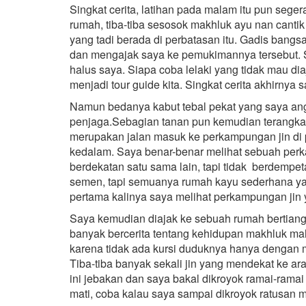
Singkat cerita, latihan pada malam itu pun seg
rumah, tiba-tiba sesosok makhluk ayu nan cant
yang tadi berada di perbatasan itu. Gadis bangsa
dan mengajak saya ke pemukimannya tersebut. 
halus saya. Siapa coba lelaki yang tidak mau diaj
menjadi tour guide kita. Singkat cerita akhirnya
Namun bedanya kabut tebal pekat yang saya angg
penjaga.Sebagian tanan pun kemudian terangkat
merupakan jalan masuk ke perkampungan jin di p
kedalam. Saya benar-benar melihat sebuah pe
berdekatan satu sama lain, tapi tidak berdempet
semen, tapi semuanya rumah kayu sederhana yang 
pertama kalinya saya melihat perkampungan jin 
Saya kemudian diajak ke sebuah rumah bertiang p
banyak bercerita tentang kehidupan makhluk mah
karena tidak ada kursi duduknya hanya dengan me
Tiba-tiba banyak sekali jin yang mendekat ke a
ini jebakan dan saya bakal dikroyok ramai-ramai
mati, coba kalau saya sampai dikroyok ratusan ma