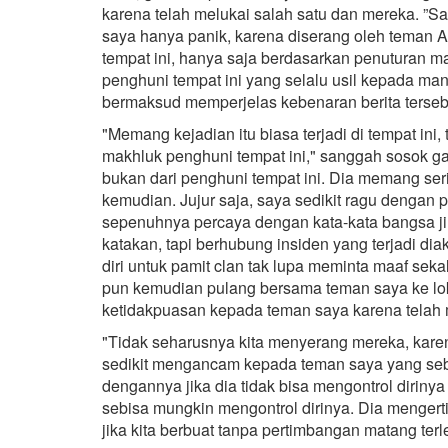
karena telah melukai salah satu dan mereka. ”S
saya hanya panik, karena diserang oleh teman A
tempat ini, hanya saja berdasarkan penuturan m
penghuni tempat ini yang selalu usil kepada man
bermaksud memperjelas kebenaran berita terseb
"Memang kejadian itu biasa terjadi di tempat ini,
makhluk penghuni tempat ini," sanggah sosok gadi
bukan dari penghuni tempat ini. Dia memang serin
kemudian. Jujur saja, saya sedikit ragu dengan pe
sepenuhnya percaya dengan kata-kata bangsa j
katakan, tapi berhubung insiden yang terjadi d
diri untuk pamit clan tak lupa meminta maaf seka
pun kemudian pulang bersama teman saya ke loka
ketidakpuasan kepada teman saya karena telah 
"Tidak seharusnya kita menyerang mereka, kare
sedikit mengancam kepada teman saya yang sebe
dengannya jika dia tidak bisa mengontrol diriny
sebisa mungkin mengontrol dirinya. Dia mengerti 
jika kita berbuat tanpa pertimbangan matang terl