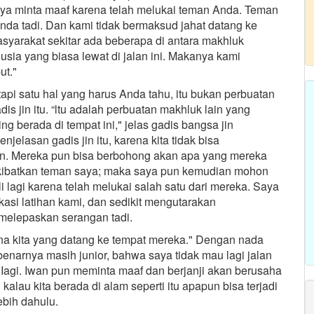
aya minta maaf karena telah melukai teman Anda. Teman
nda tadi. Dan kami tidak bermaksud jahat datang ke
asyarakat sekitar ada beberapa di antara makhluk
usia yang biasa lewat di jalan ini. Makanya kami
ut."
 tapi satu hal yang harus Anda tahu, itu bukan perbuatan
s jin itu. “ltu adalah perbuatan makhluk lain yang
g berada di tempat ini," jelas gadis bangsa jin
njelasan gadis jin itu, karena kita tidak bisa
in. Mereka pun bisa berbohong akan apa yang mereka
iakibatkan teman saya; maka saya pun kemudian mohon
li lagi karena telah melukai salah satu dari mereka. Saya
si latihan kami, dan sedikit mengutarakan
melepaskan serangan tadi.
na kita yang datang ke tempat mereka." Dengan nada
narnya masih junior, bahwa saya tidak mau lagi jalan
a Iagi. Iwan pun meminta maaf dan berjanji akan berusaha
kalau kita berada di alam seperti itu apapun bisa terjadi
ebih dahulu.