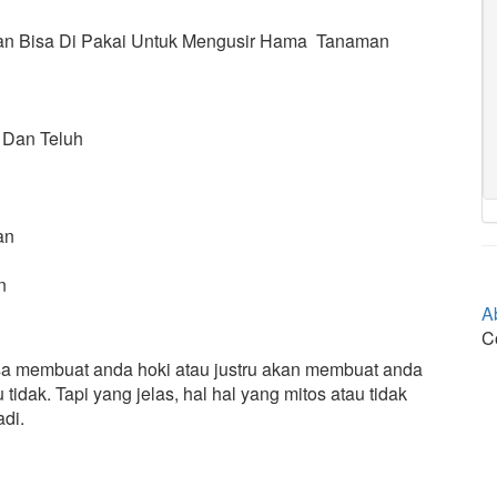
Dan Bisa Di Pakai Untuk Mengusir Hama Tanaman
 Dan Teluh
an
n
A
C
sa membuat anda hoki atau justru akan membuat anda
idak. Tapi yang jelas, hal hal yang mitos atau tidak
di.