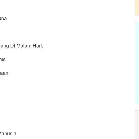
una
ng Di Malam Hari.
nis
iaan
Manusia