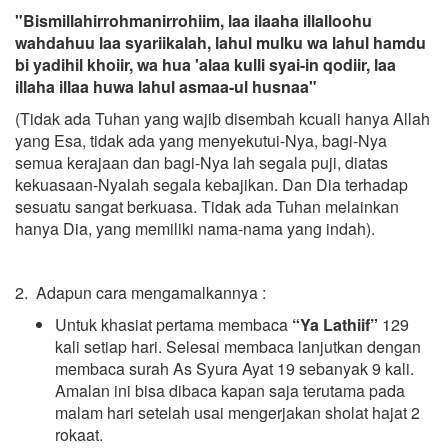
"Bismillahirrohmanirrohiim, laa ilaaha illalloohu
wahdahuu laa syariikalah, lahul mulku wa lahul hamdu
bi yadihil khoiir, wa hua 'alaa kulli syai-in qodiir, laa
illaha illaa huwa lahul asmaa-ul husnaa"
(Tidak ada Tuhan yang wajib disembah kcuali hanya Allah
yang Esa, tidak ada yang menyekutui-Nya, bagi-Nya
semua kerajaan dan bagi-Nya lah segala puji, diatas
kekuasaan-Nyalah segala kebajikan. Dan Dia terhadap
sesuatu sangat berkuasa. Tidak ada Tuhan melainkan
hanya Dia, yang memiliki nama-nama yang indah).
2. Adapun cara mengamalkannya :
Untuk khasiat pertama membaca
“Ya Lathiif”
129
kali setiap hari. Selesai membaca lanjutkan dengan
membaca surah As Syura Ayat 19 sebanyak 9 kali.
Amalan ini bisa dibaca kapan saja terutama pada
malam hari setelah usai mengerjakan sholat hajat 2
rokaat.