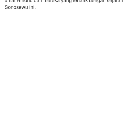
umat Hindhu dan mereka yang tertarik dengan sejarah
Sonosewu ini.