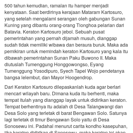
500 tahun kemudian, ramalan itu hamper menjadi
kenyataan. Saat berdirinya kerajaan Mataram Kartosuro,
yang setelah mengalami serangan oleh gabungan Sunan
Kuning yang dibantu orang-orang Tionghoa pelarian dari
Batavia. Keraton Kartosuro jebol. Sebuah pusat
pemerintahan yang pernah dijamah musuh, dianggap
sudah tidak memiliki wibawa dan beraura buruk. Maka ada
pemikiran untuk memindah keraton Kartosuro yang kala itu
dibawah pemerintahan Sunan Paku Buwono II. Maka
diutuslah Tumenggung Honggowongso, Eyang
Tumenggung Yosodipuro, Syech Tapel Wojo pendetanya
bangsa lelembut, dan Mayor Hoogendrop.
Dari Keraton Kartosuro dilepaskanlah kuda agar berlari
mencari wilayah baru. Dimana kuda itu berhenti, maka
tempat itulah yang dianggap layak untuk didirikan keraton.
Tempat berhentinya itu adalah di Desa Talangwangi dan
Desa Solo yang terletak di barat Bengawan Solo. Satunya
lagi terletak di timur Bengawan Solo yaitu di Desa
Sonosewu ini. Padahal menurut carita kondho kasepuhan,
jika keraton didirikan di Sonosewu, maka keraton ini akan