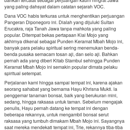
bahkan tercatat sebagai perjuangan kaum ningrat Jawa
yang paling dahsyat dalam catatan sejarah VOC.
Dana VOC habis terkuras untuk menghentikan perjuangan
Pangeran Diponegoro ini. Dialah yang dijuluki Sultan
Erucakra, raja Tanah Jawa tanpa mahkota yang paling
popular. Ditempat bekas pertapaan Kiai Mojo yang
akhirnya dikenal sebagai Punden Keramat Mbah Mojo ini,
banyak para pelaku spiritual sering menemukan benda-
benda pusaka semacam tosan aji, dan selo aji. Bahkan
pernah ada yang diberi Kitab Stambul sehingga Punden
Keramat Mbah Mojo ini semakin popular dimata pelaku
spiritual setempat.
Perjalanan kami hingga sampai tempat ini, karena ajakan
seorang sahabat yang bernama Hayu Khrisna Mukti. la
penggemar tanaman bonsai, baik yang berukuran mini,
sedang, hingga raksasa untuk taman. Sebelum mengajak
penulis, Hayu pernah datang ke tempat ini dengan
beberapa rekannya, untuk mengambil bonsai serut
raksasa yang tumbuh dimakam Mbah Mojo ini. Sayangnya
saat mereka mendekati tempat ini, Trie, rekannya tiba-tiba