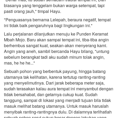
biasanya yang tenggelam bukan warga setempat, tapi
pasti orang jauh," timpal Hayu.
"Penguasanya bernama Lelepah, beraura negatif, tempat
ini tidak baik pengaruhnya bagi lingkungan ini."
Lalu perjalanan dilanjutkan menuju ke Punden Keramat
Mbah Mojo. Baru akan sampai tempat ini, tiba-tiba angin
berhembus sangat kuat, seakan-akan menyerang kami.
Angin yang aneh, sambil bercanda Hayu bilang, "untung
sebelum berangkat tadi aku sudah minum tolak angin,
mas, he he he..."
Sebuah pohon yang berbentuk payung, hingga batang
utamanya tak kelihatan, karena tertutup ranting-ranting
yang menyelimutinya. Dari jarak beberapa meter saja,
sudah terasakan kalau aura tempat ini menyambut dengan
tidak bersahabat, dan getarnya cukup kuat. Sudah
tanggung, sampai di lokasi yang menjadi tujuan bila tidak
masuk melihat batang utamanya. Untuk masuk haruslah
menyibak ranting-rantingnya dulu. Di dalamnya terlihatlah
sebuah pohon serut cukup besar dengan lekukan yang