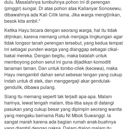
dulu. Masalahnya tumbuhnya pohon ini di perengan
(pinggir) sungai. Di atas pohon atas Kalianyar Sonosewu,
dibawahnya ada Kali Cilik lama. Jika warga mengijinkan,
besok kita ambil."
Ketika Hayu bicara dengan seorang warga, hal itu tidak
diijinkan, karena memang untuk menjaga lingkungan agar
tidak longsor tanah perengan tersebut, yang kedua tempat
ini sebagai punden warga yang dianggap sebagai cikal-
bakal mereka. Dengan begitu, maka batalah untuk
memboyong pohon serut ini guna dijadikan komoditi
tanaman taman. Dan untuk tombo-cilek (kecewa), maka
Hayu mengambil dahan serut sebesar lengan yang cukup
indah untuk di stek, dan menggergaji akar gendulak-
gendulik, dibawa pulang.
Siang itu memang seperti tak terjadi apa-apa. Malam
harinya, lewat tengah malam, tiba-tiba saya di datangi
pasukan yang cukup besar yang dipimpin seorang wanita
yang mengaku bernama Ratu Ni Mbok Suwanggi. la
sangat marah karena ada bagian rumah anak-buahnya
yang diambil dengan paksa. Dalam dialog malam itu..