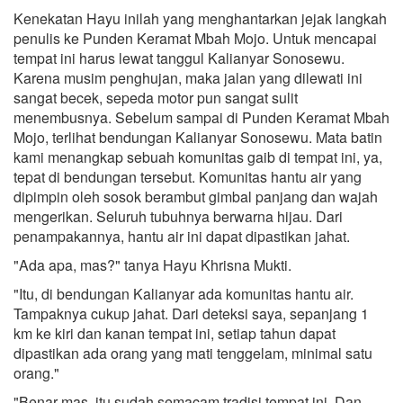
Kenekatan Hayu inilah yang menghantarkan jejak langkah
penulis ke Punden Keramat Mbah Mojo. Untuk mencapai
tempat ini harus lewat tanggul Kalianyar Sonosewu.
Karena musim penghujan, maka jalan yang dilewati ini
sangat becek, sepeda motor pun sangat sulit
menembusnya. Sebelum sampai di Punden Keramat Mbah
Mojo, terlihat bendungan Kalianyar Sonosewu. Mata batin
kami menangkap sebuah komunitas gaib di tempat ini, ya,
tepat di bendungan tersebut. Komunitas hantu air yang
dipimpin oleh sosok berambut gimbal panjang dan wajah
mengerikan. Seluruh tubuhnya berwarna hijau. Dari
penampakannya, hantu air ini dapat dipastikan jahat.
"Ada apa, mas?" tanya Hayu Khrisna Mukti.
"Itu, di bendungan Kalianyar ada komunitas hantu air.
Tampaknya cukup jahat. Dari deteksi saya, sepanjang 1
km ke kiri dan kanan tempat ini, setiap tahun dapat
dipastikan ada orang yang mati tenggelam, minimal satu
orang."
"Benar mas, itu sudah semacam tradisi tempat ini, Dan