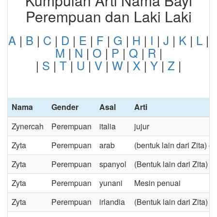
Kumpulan Arti Nama Bayi
Perempuan dan Laki Laki
A
|
B
|
C
|
D
|
E
|
F
|
G
|
H
|
I
|
J
|
K
|
L
|
M
|
N
|
O
|
P
|
Q
|
R
|
|
S
|
T
|
U
|
V
|
W
|
X
|
Y
|
Z
|
Nama
Gender
Asal
Arti
Zynercah
Perempuan
italia
jujur
Zyta
Perempuan
arab
(bentuk lain dari Zita) 
Zyta
Perempuan
spanyol
(Bentuk lain dari Zita) 
Zyta
Perempuan
yunani
Mesin penuai
Zyta
Perempuan
irlandia
(Bentuk lain dari Zita) 