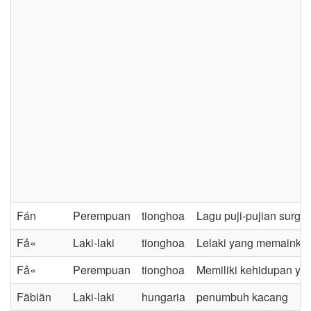
Fán
Perempuan
tionghoa
Lagu puji-pujian surga
Få«
Laki-laki
tionghoa
Lelaki yang memainkan
Få«
Perempuan
tionghoa
Memiliki kehidupan ya
Fãbiãn
Laki-laki
hungaria
penumbuh kacang