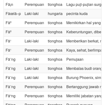
Fã¡n
Perempuan
tionghoa
Lagu puji-pujian surga
Fãœlã–p
Laki-laki
hungaria
pecinta kuda
Fãº
Perempuan
tionghoa
Memikirkan hal yang 
Fãº
Perempuan
tionghoa
Keberuntungan, diberk
Fã¹
Laki-laki
tionghoa
Memberikan berkat, me
Fã¹
Perempuan
tionghoa
Kaya, sehat, berlimpah
Fã¨ng
Laki-laki
tionghoa
Pemujaan
Fã¨ng
Laki-laki
tionghoa
Membalas budi orang t
Fã¨ng
Laki-laki
tionghoa
Burung Phoenix, simbol
Fã¨ng
Perempuan
tionghoa
Bertanggung jawab me
Fä“ng
Perempuan
tionghoa
Memiliki jabatan yang t
Fä“ng
Perempuan
tionghoa
Puncak gunung