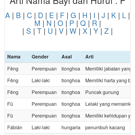
Arti Nama Bayi dari Huruf : F
A
|
B
|
C
|
D
|
E
|
F
|
G
|
H
|
I
|
J
|
K
|
L
|
M
|
N
|
O
|
P
|
Q
|
R
|
|
S
|
T
|
U
|
V
|
W
|
X
|
Y
|
Z
|
Nama
Gender
Asal
Arti
Fēng
Perempuan
tionghoa
Memiliki jabatan yang t
Fēng
Laki-laki
tionghoa
Memiliki harta yang be
Fēng
Perempuan
tionghoa
Puncak gunung
Fū
Perempuan
tionghoa
Lelaki yang memainkan
Fū
Perempuan
tionghoa
Memiliki kehidupan ya
Fábián
Laki-laki
hungaria
penumbuh kacang