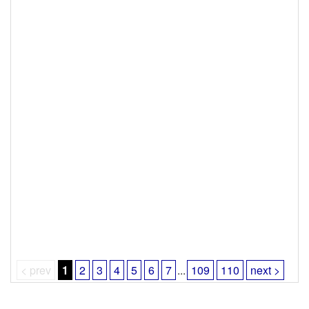
< prev
1
2
3
4
5
6
7
...
109
110
next >