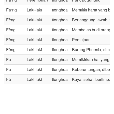
Fä“ng
Laki-laki
tionghoa
Memiliki harta yang be
Fèng
Laki-laki
tionghoa
Bertanggung jawab me
Fèng
Laki-laki
tionghoa
Membalas budi orang t
Fèng
Laki-laki
tionghoa
Pemujaan
Fèng
Laki-laki
tionghoa
Burung Phoenix, simbol
Fú
Laki-laki
tionghoa
Memikirkan hal yang 
Fú
Laki-laki
tionghoa
Keberuntungan, diberk
Fù
Laki-laki
tionghoa
Kaya, sehat, berlimpah