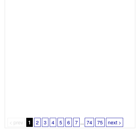
< prev
1
2
3
4
5
6
7
...
74
75
next >