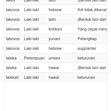
Iakovos
Laki-laki
hebrew
Arti tidak dikenal
Iakovos
Laki-laki
latin
(Bentuk lain dari 
Iakovos
Laki-laki
kristiani
Yang cepat menger
Iakovos
Laki-laki
yunani
Pelengkap
Iakovos
Laki-laki
hebrew
supplanter
Ialeka
Perempuan
unisex
keturunan
Ialeka
Laki-laki
hawai
(Bentuk lain dari I
Ialekah
Laki-laki
hawai
keturunan