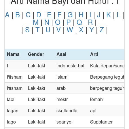
Arti Nama Bayi dari Huruf : I
A
|
B
|
C
|
D
|
E
|
F
|
G
|
H
|
I
|
J
|
K
|
L
|
M
|
N
|
O
|
P
|
Q
|
R
|
|
S
|
T
|
U
|
V
|
W
|
X
|
Y
|
Z
|
Nama
Gender
Asal
Arti
I
Laki-laki
indonesia-bali
Kata depan/sandang
I'tisham
Laki-laki
islami
Berpegang teguh
I'tisham
Laki-laki
arab
berpegang teguh
Iabi
Laki-laki
mesir
lemah
Iagan
Laki-laki
skotlandia
api
Iago
Laki-laki
spanyol
Supplanter