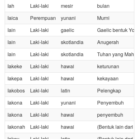
Iah
Laki-laki
mesir
bulan
Iaica
Perempuan
yunani
Murni
Iain
Laki-laki
gaelic
Gaelic bentuk Yoha
Iain
Laki-laki
skotlandia
Anugerah
Iain
Laki-laki
skotlandia
Tuhan yang Maha 
Iakeke
Laki-laki
hawai
keturunan
Iakepa
Laki-laki
hawai
kekayaan
Iakobos
Laki-laki
latin
Pelengkap
Iakona
Laki-laki
yunani
Penyembuh
Iakona
Laki-laki
hawai
penyembuh
Iakonah
Laki-laki
hawai
(Bentuk lain dari 
Iakov
Laki-laki
latin
(Bentuk lain dari 