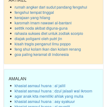
rumah angker dari sudut pandang fengshui
fengshui tempat tinggal
kerajaan yang hilang
karomah imam nawawi al-bantani
setitik noda akibat diguna-guna
rahasia sukses diet untuk zodiak scorpio
diajak poligami oleh putri jin
kisah tragis penganut ilmu poppo
feng shui kolam ikan dan kolam renang
goa paling keramat di indonesia
AMALAN
khasiat asmaul husna : al jaliil
khasiat asmaul husna : dzul jalaali wal ikroom
agar anak kita memiliki ahlak yang mulia
khasiat asmaul husna : asy syakuur
khasiat asmaul husna : al mumiit