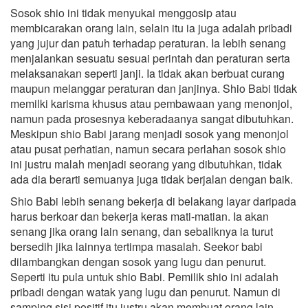
Sosok shio ini tidak menyukai menggosip atau
membicarakan orang lain, selain itu ia juga adalah pribadi
yang jujur dan patuh terhadap peraturan. Ia lebih senang
menjalankan sesuatu sesuai perintah dan peraturan serta
melaksanakan seperti janji. Ia tidak akan berbuat curang
maupun melanggar peraturan dan janjinya. Shio Babi tidak
memilki karisma khusus atau pembawaan yang menonjol,
namun pada prosesnya keberadaanya sangat dibutuhkan.
Meskipun shio Babi jarang menjadi sosok yang menonjol
atau pusat perhatian, namun secara perlahan sosok shio
ini justru malah menjadi seorang yang dibutuhkan, tidak
ada dia berarti semuanya juga tidak berjalan dengan baik.
Shio Babi lebih senang bekerja di belakang layar daripada
harus berkoar dan bekerja keras mati-matian. Ia akan
senang jika orang lain senang, dan sebaliknya ia turut
bersedih jika lainnya tertimpa masalah. Seekor babi
dilambangkan dengan sosok yang lugu dan penurut.
Seperti itu pula untuk shio Babi. Pemilik shio ini adalah
pribadi dengan watak yang lugu dan penurut. Namun di
samping sisi positif itu justru akan membuat orang lain