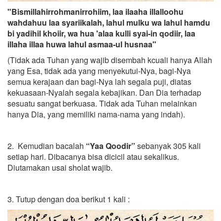
"Bismillahirrohmanirrohiim, laa ilaaha illalloohu
wahdahuu laa syariikalah, lahul mulku wa lahul hamdu
bi yadihil khoiir, wa hua 'alaa kulli syai-in qodiir, laa
illaha illaa huwa lahul asmaa-ul husnaa"
(Tidak ada Tuhan yang wajib disembah kcuali hanya Allah
yang Esa, tidak ada yang menyekutui-Nya, bagi-Nya
semua kerajaan dan bagi-Nya lah segala puji, diatas
kekuasaan-Nyalah segala kebajikan. Dan Dia terhadap
sesuatu sangat berkuasa. Tidak ada Tuhan melainkan
hanya Dia, yang memiliki nama-nama yang indah).
2. Kemudian bacalah
“Yaa Qoodir”
sebanyak 305 kali
setiap hari. Dibacanya bisa dicicil atau sekalikus.
Diutamakan usai sholat wajib.
3. Tutup dengan doa berikut 1 kali :